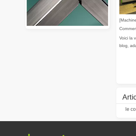
[Machine
Voici la 
Guide 2026 : Comment les machines de découpe de tubes au laser à fibre révolutionnent la fabrication de tuyaux
blog, ad
Guide 2026 : Comment les machines de découpe de tubes au 
Arti
le co
Qu'est-ce que la découpe laser de tubes ?
La découpe laser de tubes est une technologie clé dans u