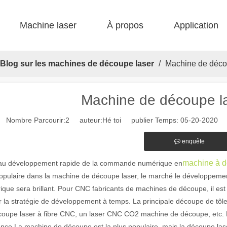
Machine laser
À propos
Application
 F-bs lit simple enfermé 
 F-gr grande taille 
 F-EA économique 
 Production FC-B Fed enroulée 
 F-MI Mini 
 FB BASIC 
Blog sur les machines de découpe laser
/
Machine de décou
Machine de découpe la
Nombre Parcourir:
2
auteur:Hé toi publier Temps: 05-20-2020 o
enquête
machine à d
au développement rapide de la commande numérique en
populaire dans la machine de découpe laser, le marché le développem
que sera brillant. Pour CNC fabricants de machines de découpe, il est
r la stratégie de développement à temps. La principale découpe de tô
oupe laser à fibre CNC, un laser CNC CO2 machine de découpe, etc. P
nce La machine de découpe est la plus populaire, mais la découpe las