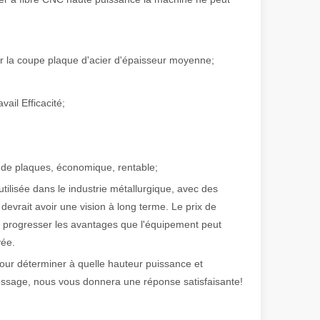
 de fabrication et industriel moderne, les machines de marquage laser s
r la coupe plaque d'acier d'épaisseur moyenne;
ail Efficacité;
ie de plaques, économique, rentable;
ilisée dans le industrie métallurgique, avec des
devrait avoir une vision à long terme. Le prix de
e progresser les avantages que l'équipement peut
vée.
pour déterminer à quelle hauteur puissance et
ssage, nous vous donnera une réponse satisfaisante!