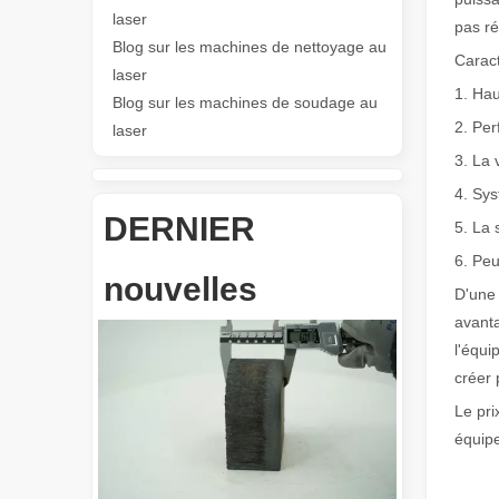
Les Application et les caractéristiques exceptionnelles des machines de marquage laser
laser
pas r
Les caractéristiques polyvalentes Application et les car
Blog sur les machines de nettoyage au
Caract
laser
1. Hau
Blog sur les machines de soudage au
2. Per
laser
3. La 
4. Sys
DERNIER
5. La 
6. Peu
Révolutionnez la découpe de tubes : comment les machines de découpe de tubes laser transforment la fabrication
nouvelles
D'une 
avanta
l'équi
créer 
Le pri
équip