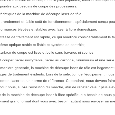
épondre aux besoins de coupe des processeurs.
actéristiques exceptionnelles des machines de marquage laser Le paysage
éristiques de la machine de découpe laser de tôle:
t rendement et faible coût de fonctionnement, spécialement conçu pou
formances élevées et stables avec laser à fibre domestique;
vitesse de traitement est rapide, ce qui améliore considérablement le trav
tème optique stable et fiable et système de contrôle;
surface de coupe est lisse et belle sans bavures ni scories.
t couper l'acier inoxydable, l'acier au carbone, l'aluminium et une sér
manière générale, la machine de découpe laser de tôle est largement ut
ges de traitement évidents. Lors de la sélection de l'équipement, nous 
pement laser est un norme de référence. Cependant, nous devons fair
pour nous, suivre l'évolution du marché, afin de refléter valeur plus éle
x de la machine de découpe laser à fibre spécifique a besoin de nous 
ement grand format dont vous avez besoin, autant nous envoyer un me