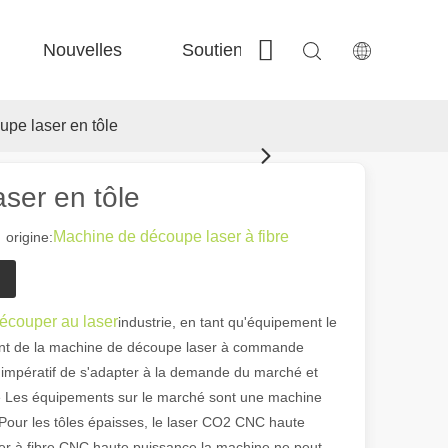
Nouvelles
Soutien
Contactez-nous
 Fe-Bs précisé 
 Production FC-BS nourrie de bobine 
 Échange polyvalent FE-EA 
 Couper en acier F-PL 
pe laser en tôle
ser en tôle
Machine de découpe laser à fibre
rigine:
écouper au laser
industrie, en tant qu'équipement le
ent de la machine de découpe laser à commande
 impératif de s'adapter à la demande du marché et
le Les équipements sur le marché sont une machine
our les tôles épaisses, le laser CO2 CNC haute
er à fibre CNC haute puissance la machine ne peut