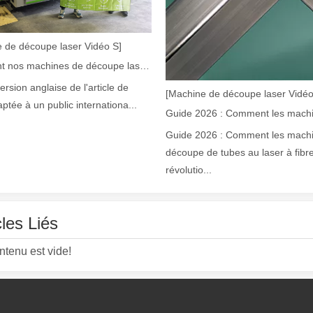
 de découpe laser Vidéo S]
Comment nos machines de découpe laser renforcent la fabrication mexicaine
version anglaise de l'article de
[Machine de découpe laser Vidéo
aptée à un public internationa...
laser à fibre révolutionnent la fabrication de tuyauxDans le monde en év
Guide 2026 : Comment les mach
découpe de tubes au laser à fibr
révolutio...
cles Liés
ntenu est vide!
ne industrie manufacturière en développement rapide. Il peut traiter un