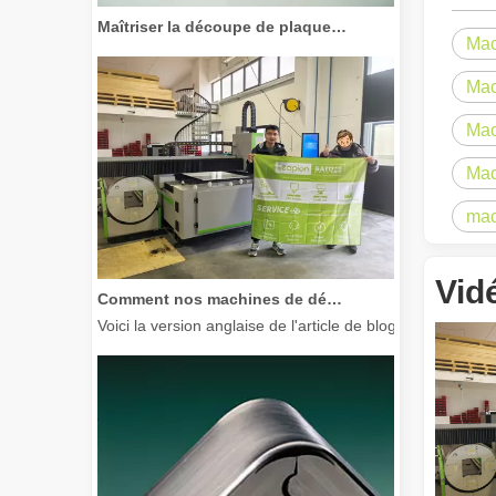
Maîtriser la découpe de plaques épaisses : comment les machines de découpe laser à fibre révolutionnent la fabrication
Mac
Mac
Mac
Mac
mac
Vid
Comment nos machines de découpe laser renforcent la fabrication mexicaine
Voici la version anglaise de l'article de blog, adaptée à