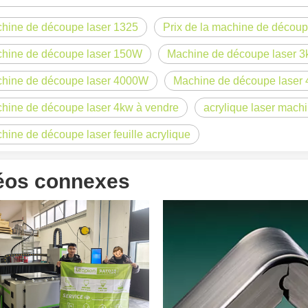
hine de découpe laser 1325
Prix ​​de la machine de décou
hine de découpe laser 150W
Machine de découpe laser 
hine de découpe laser 4000W
Machine de découpe laser
hine de découpe laser 4kw à vendre
acrylique laser mach
hine de découpe laser feuille acrylique
éos connexes
 un public international tout en conservant le ton professionnel et insp