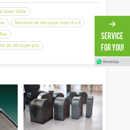
pe laser 100w
3kw
Machine de découpe laser 4 x 8
 4kw
ine de découpe prix
WhatsApp
irant de l'original. Briller à travers le Pacifique : comment nos machi