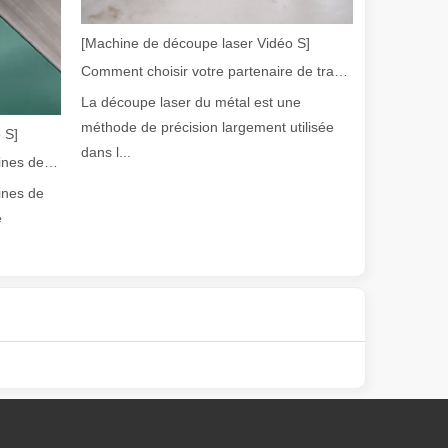
[Machine de découpe laser Vidéo S]
Comment choisir votre partenaire de travail : machine de découpe laser
La découpe laser du métal est une
méthode de précision largement utilisée
 S]
dans l...
Guide 2026 : Comment les machines de découpe de tubes au laser à fibre révolutionnent la fabrication de tuyaux
olution rapide de la fabrication métallique, l'efficacité et la précisio
ines de
e
e variété de tubes métalliques avec une précision et une efficacité él