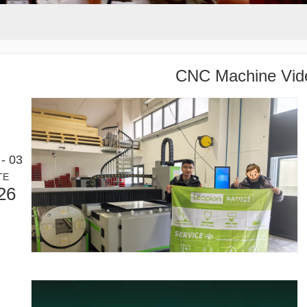
CNC Machine Vid
- 03
TE
26
actéristiques exceptionnelles des machines de marquage laser Le paysage