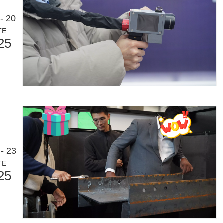
- 20
TE
25
argement utilisée dans la fabrication du métal. Il peut couper une lar
- 23
TE
25