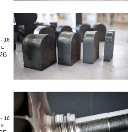
- 16
TE
 un public international tout en conservant le ton professionnel et insp
26
- 16
TE