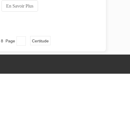
laser en fibre sont devenues un changement de jeu.
En Savoir Plus
Ces appareils innovants révolutionnent non
seulement la façon dont nous nous approchons
se un faisceau laser focalisé de haute puissance pour découper un maté
e 8 Page
Certitude
bre
bre de
. Cette méthode offre une solution de haute technologie pour un décapa
avure