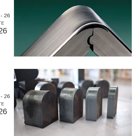
- 26
TE
26
- 26
TE
26