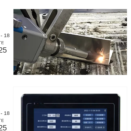
gement utilisée. Il est connu pour sa précision, son efficacité et sa p
- 18
TE
25
e grâce à sa précision et son efficacité supérieures. Cette technologie
- 18
TE
25