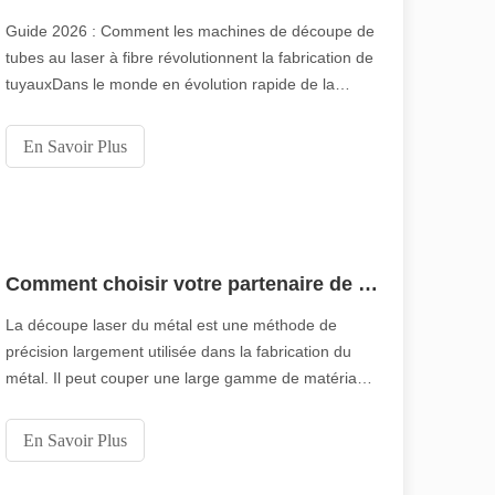
Guide 2026 : Comment les machines de découpe de
tubes au laser à fibre révolutionnent la fabrication de
tuyauxDans le monde en évolution rapide de la
fabrication métallique, l'efficacité et la précision ne
sont plus seulement des « avantages
En Savoir Plus
concurrentiels » : ce sont des exigences de survie. Si
votre atelier utilise encore le sciage traditionnel,
Comment choisir votre partenaire de travail : machine de découpe laser
La découpe laser du métal est une méthode de
précision largement utilisée dans la fabrication du
métal. Il peut couper une large gamme de matériaux
avec une haute précision et peu de déchets. Dans
cet article, nous explorerons la plus grande
En Savoir Plus
épaisseur de métal pouvant être découpée au laser
et les facteurs qui l'influencent.1.Principes de base o