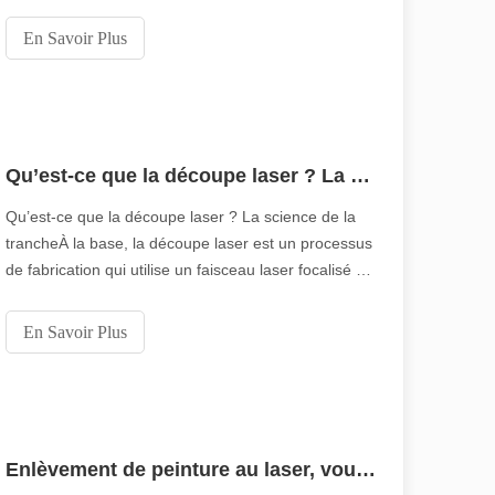
avantages significatifs par rapport aux méthodes de
soudage traditionnelles. Dans cet article, nous
En Savoir Plus
explorerons : Quelle est la force du soudage laser ?
Est-ce un allerod choix ?1.Principes du soudage
olution rapide de la fabrication métallique, l'efficacité et la précisio
laser1.1
Qu’est-ce que la découpe laser ? La science de la tranche
Qu’est-ce que la découpe laser ? La science de la
trancheÀ la base, la découpe laser est un processus
de fabrication qui utilise un faisceau laser focalisé de
haute puissance pour découper un matériau selon
des formes et des designs personnalisés.
En Savoir Plus
Contrairement aux méthodes traditionnelles qui
s'appuient sur une force mécanique et un outillage
e variété de tubes métalliques avec une précision et une efficacité él
physique, la découpe laser exploite une intense
Enlèvement de peinture au laser, vous devez choisir la meilleure façon d'enlever la peinture