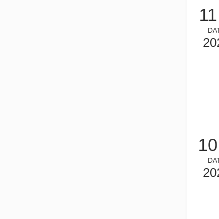
11
DA
20
2026-01-26
Comment choisir votre partenaire de travail : machine de découpe laser
La découpe laser du métal est une méthode de précision l
10
DA
20
2026-01-16
La découpe laser de tôles est une méthode de découpe largement utilisée.