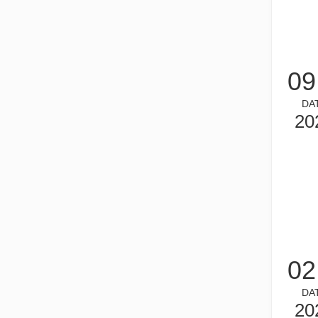
La découpe laser de tôles est une méthode de découpe lar
09
DA
20
2025-12-16
Est-ce un bon choix ? Quelle est la force du soudage laser ?
Le soudage au laser a révolutionné la fabrication modern
02
DA
20