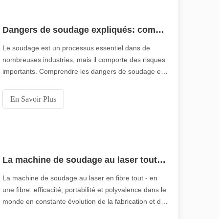
performance. Ils ont été témoins de f
olyvalence. Cependant, certains pourraient dire que la découpe laser a 
Dangers de soudage expliqués: comment le soudage au laser minimise les risques
Le soudage est un processus essentiel dans de
nombreuses industries, mais il comporte des risques
importants. Comprendre les dangers de soudage est
crucial pour toute personne impliquée dans le
processus. Ces dangers peuvent affecter la santé
En Savoir Plus
humaine, l'environnement et les matériaux soudés.
Cet article explorera les risques associés
 avancée offre des avantages significatifs par rapport aux méthodes de 
La machine de soudage au laser tout - in - une fibre: efficacité, portabilité et polyvalence
La machine de soudage au laser en fibre tout - en
une fibre: efficacité, portabilité et polyvalence dans le
monde en constante évolution de la fabrication et du
traitement industrielles, les machines de soudage au