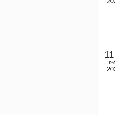
20
2026-02-26
Guide 2026 : Comment les machines de découpe de tubes au laser à fibre révolutionnent la fabrication de tuyaux
Guide 2026 : Comment les machines de découpe de tubes au 
11
DA
20
2026-02-04
Qu'est-ce que la découpe laser de tubes ?
La découpe laser de tubes est une technologie clé dans u