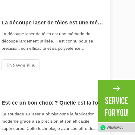
La découpe laser de tôles est une méthode de découpe largement utilisée.
La découpe laser de tôles est une méthode de
découpe largement utilisée. Il est connu pour sa
précision, son efficacité et sa polyvalence.
irant de l'original. Briller à travers le Pacifique : comment nos machi
Cependant, certains pourraient dire que la découpe
laser a ses « défauts ». Dans cet article, nous
En Savoir Plus
explorerons ces « défauts » de manière unique, en
mettant en évidence ce qui rend la découpe laser si
efficace.
Est-ce un bon choix ? Quelle est la force du soudage laser ?
Le soudage au laser a révolutionné la fabrication
moderne grâce à sa précision et son efficacité
WhatsApp
supérieures. Cette technologie avancée offre des