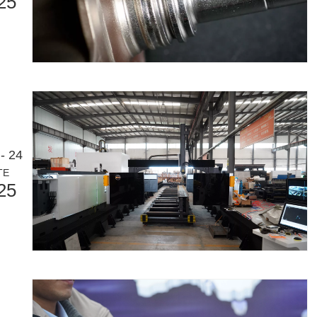
25
laser à fibre révolutionnent la fabrication de tuyauxDans le monde en év
- 24
TE
25
ne industrie manufacturière en développement rapide. Il peut traiter un