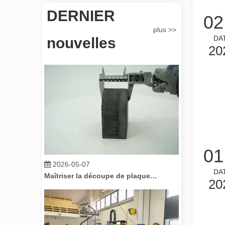
DERNIER
02
2026-05-07
plus >>
DA
Révolutionnez la découpe de tubes : comment les machines de découpe de tubes laser transforment la fabrication
nouvelles
20
01
2026-05-07
Maîtriser la découpe de plaques épaisses : comment les machines de découpe laser à fibre révolutionnent la fabrication
DA
20