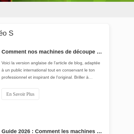
éo S
Comment nos machines de découpe laser renforcent la fabrication mexicaine
Voici la version anglaise de l'article de blog, adaptée
à un public international tout en conservant le ton
professionnel et inspirant de l'original. Briller à
travers le Pacifique : comment nos machines de
 de fabrication et industriel moderne, les machines de marquage laser s
découpe laser autorisent la fabrication
En Savoir Plus
mexicaineRésumé : Notre machine de découpe laser
haute performance
Guide 2026 : Comment les machines de découpe de tubes au laser à fibre révolutionnent la fabrication de tuyaux