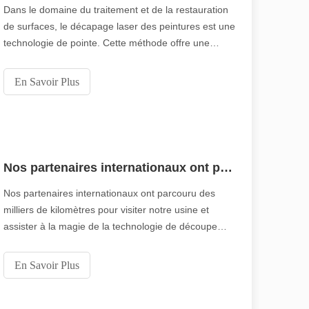
Dans le domaine du traitement et de la restauration
de surfaces, le décapage laser des peintures est une
technologie de pointe. Cette méthode offre une
solution de haute technologie pour un décapage de
peinture efficace et sûr. Cet article approfondira les
En Savoir Plus
avantages imbattables des tâches de décapage de
peinture au laser.1. Présentation du Mac de
ge gamme de matériaux avec une haute précision et peu de déchets. Dans
nettoyage au laser à fibre
Nos partenaires internationaux ont parcouru des milliers de kilomètres pour visiter notre usine et assister à la magie de la technologie de découpe laser !
Nos partenaires internationaux ont parcouru des
milliers de kilomètres pour visiter notre usine et
assister à la magie de la technologie de découpe
laser ! Récemment, une équipe de clients
internationaux a visité notre usine pour une
En Savoir Plus
inspection approfondie de notre machine de découpe
d'acier pour rails de sol PL-20015 haute