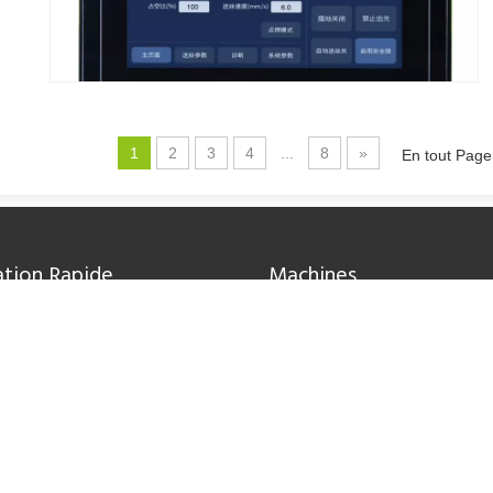
eÀ la base, la découpe laser est un processus de fabrication qui utili
1
2
3
4
...
8
»
En tout Pag
ation Rapide
Machines
os de nous
Machine de découpe laser à fi
tion
Machine de découpe laser à fi
arger
tube
les
Machine de marquage laser
urfaces, le décapage laser des peintures est une technologie de pointe
tez-nous
Machine de soudage laser
 site
Machine de nettoyage laser
ue de confidentialité
Machine de découpe et de gr