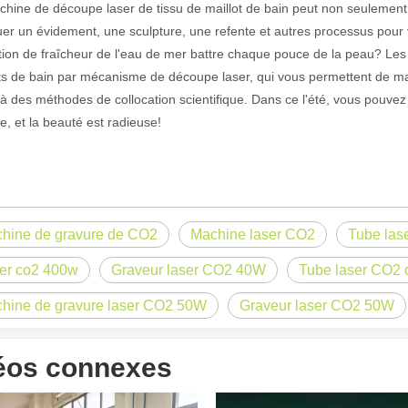
hine de découpe laser de tissu de maillot de bain peut non seulement 
uer un évidement, une sculpture, une refente et autres processus pou
ion de fraîcheur de l'eau de mer battre chaque pouce de la peau? Les t
ts de bain par mécanisme de découpe laser, qui vous permettent de maxim
à des méthodes de collocation scientifique. Dans ce l'été, vous pouvez
, et la beauté est radieuse!
hine de gravure de CO2
Machine laser CO2
Tube las
 un public international tout en conservant le ton professionnel et insp
er co2 400w
Graveur laser CO2 40W
Tube laser CO2 
hine de gravure laser CO2 50W
Graveur laser CO2 50W
éos connexes