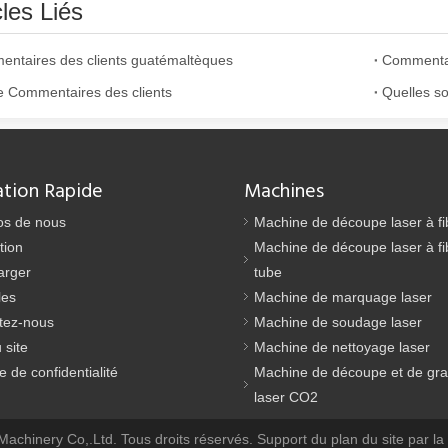
cles Liés
ntaires des clients guatémaltèques
Commentair
ie Commentaires des clients
ation Rapide
Machines
argement utilisée dans la fabrication du métal. Il peut couper une lar
os de nous
Machine de découpe laser à fi
tion
Machine de découpe laser à fi
arger
tube
les
Machine de marquage laser
tez-nous
Machine de soudage laser
 site
Machine de nettoyage laser
ue de confidentialité
Machine de découpe et de gr
laser CO2
chinery Co,.Ltd. Tous droits réservés. Support
du plan du site
par
la