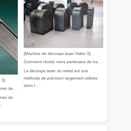
olution rapide de la fabrication métallique, l'efficacité et la précisio
[Machine de découpe laser Vidéo S]
Comment choisir votre partenaire de travail : machine de découpe laser
La découpe laser du métal est une
méthode de précision largement utilisée
 S]
dans l...
Guide 2026 : Comment les machines de découpe de tubes au laser à fibre révolutionnent la fabrication de tuyaux
ines de
e
e variété de tubes métalliques avec une précision et une efficacité él