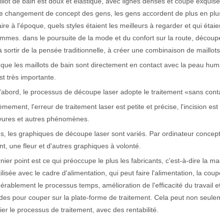
llot de bain est doux et élastique, avec lignes denses et coupe exqui
e changement de concept des gens, les gens accordent de plus en plus d
actéristiques exceptionnelles des machines de marquage laser Le paysage
ire à l'époque, quels styles étaient les meilleurs à regarder et qui étai
mmes. dans le poursuite de la mode et du confort sur la route, découp
à sortir de la pensée traditionnelle, à créer une combinaison de maillo
que les maillots de bain sont directement en contact avec la peau humai
st très importante.
'abord, le processus de découpe laser adopte le traitement «sans cont
mement, l'erreur de traitement laser est petite et précise, l'incision est
vures et autres phénomènes.
s, les graphiques de découpe laser sont variés. Par ordinateur concept
t, une fleur et d'autres graphiques à volonté.
nier point est ce qui préoccupe le plus les fabricants, c'est-à-dire la 
tilisée avec le cadre d'alimentation, qui peut faire l'alimentation, la cou
érablement le processus temps, amélioration de l'efficacité du travail et
es pour couper sur la plate-forme de traitement. Cela peut non seulem
fier le processus de traitement, avec des rentabilité.