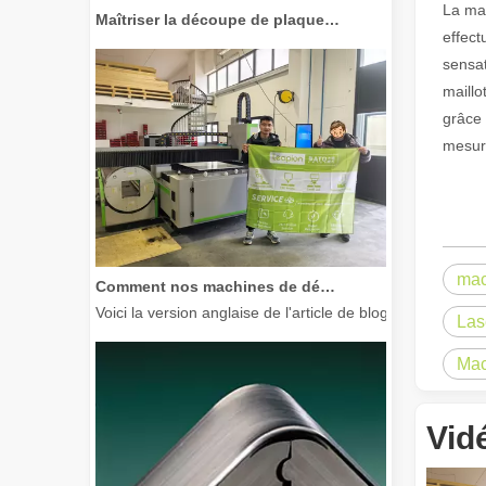
Maîtriser la découpe de plaques épaisses : comment les machines de découpe laser à fibre révolutionnent la fabrication
La mac
effect
sensat
maillo
grâce 
mesure
Comment nos machines de découpe laser renforcent la fabrication mexicaine
mac
Voici la version anglaise de l'article de blog, adaptée à
Las
Mac
Vid