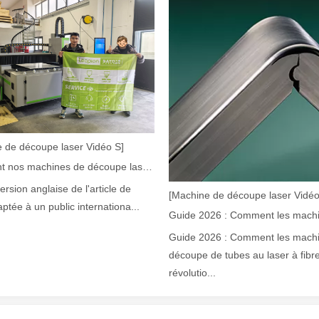
laser à fibre révolutionnent la fabrication de tuyauxDans le monde en év
 de découpe laser Vidéo S]
Comment nos machines de découpe laser renforcent la fabrication mexicaine
version anglaise de l'article de
[Machine de découpe laser Vidéo
aptée à un public internationa...
Guide 2026 : Comment les mach
découpe de tubes au laser à fibr
révolutio...
ne industrie manufacturière en développement rapide. Il peut traiter un