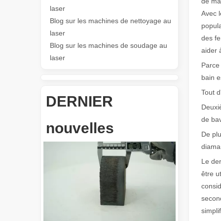
de mai
Les Application et les caractéristiques exceptionnelles des machines de marquage laser
laser
Avec l
Les caractéristiques polyvalentes Application et les car
Blog sur les machines de nettoyage au
popula
laser
des fe
Blog sur les machines de soudage au
aider 
laser
Parce 
bain e
Tout d
DERNIER
Deuxiè
Révolutionnez la découpe de tubes : comment les machines de découpe de tubes laser transforment la fabrication
de ba
nouvelles
De plu
diaman
Le der
être u
consid
second
simpli