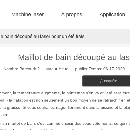
Machine laser
À propos
Application
 F-bs lit simple enfermé 
 F-gr grande taille 
 F-EA économique 
 Production FC-B Fed enroulée 
 F-MI Mini 
 FB BASIC 
de bain découpé au laser pour un été frais
Maillot de bain découpé au las
Nombre Parcourir:
2
auteur:Hé toi publier Temps: 06-17-2020 o
enquête
ent, la température augmente, le printemps s'en va et l'été sera être 
on! ~ la natation est non seulement un bon moyen de se rafraîchir en ét
e la graisse. Si vous souhaitez nager librement dans la piscine et la pl
aire!
r un maillot de bain, c'est comme choisir des sous-vêtements, ce qui né