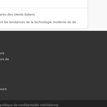
es des clients italiens
Quelles sont les tendances de la technologie moderne de découpe laser ?
ge gamme de matériaux avec une haute précision et peu de déchets. Dans
bre
bre de
avure
 politique de confidentialité
sdzhidienne