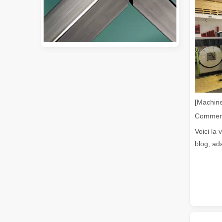
Guide 2026 : Comment les machines de découpe de tubes au laser à fibre révolutionnent la fabrication de tuyaux
Guide 2026 : Comment les machines de découpe de tubes au 
[Machine
Voici la 
blog, ad
Qu'est-ce que la découpe laser de tubes ?
La découpe laser de tubes est une technologie clé dans u