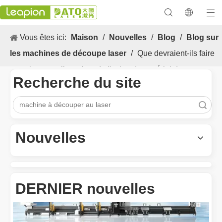
Vous êtes ici:
Maison
/
Nouvelles
/
Blog
/
Blog sur
les machines de découpe laser
/
Que devraient-ils faire
attention aux clients lors de l'achat de matériel de coupe au
Recherche du site
laser?
recherche
Les Application et les caractéristiques exceptionnelles des machines de marquage laser
Les caractéristiques polyvalentes Application et les caractéristiq
Nouvelles
DERNIER nouvelles