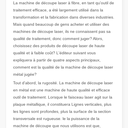
La machine de découpe laser à fibre, en tant qu'outil de
traitement efficace, a été largement utilisé dans la
Qu'est-ce que la découpe laser de tubes ?
transformation et la fabrication dans diverses industries.
La découpe laser de tubes est une technologie clé dans une industr
Mais quand beaucoup de gens acheter et utiliser des
machines de découpe laser, ils ne connaissent pas sa
qualité de traitement, donc comment juger? Alors,
choisissez des produits de découpe laser de haute
qualité et à faible coût? L'éditeur suivant vous
expliquera à partir de quatre aspects principaux,
comment est la qualité de la machine de découpe laser
métal jugée?
Tout d'abord, la rugosité. La machine de découpe laser
en métal est une machine de haute qualité et efficace
outil de traitement. Lorsque le faisceau laser agit sur la
plaque métallique, il constituera Lignes verticales, plus
Comment choisir votre partenaire de travail : machine de découpe laser
les lignes sont profondes, plus la surface de la section
La découpe laser du métal est une méthode de précision largement 
transversale est rugueuse. le la puissance de la
machine de découpe que nous utilisons est que,