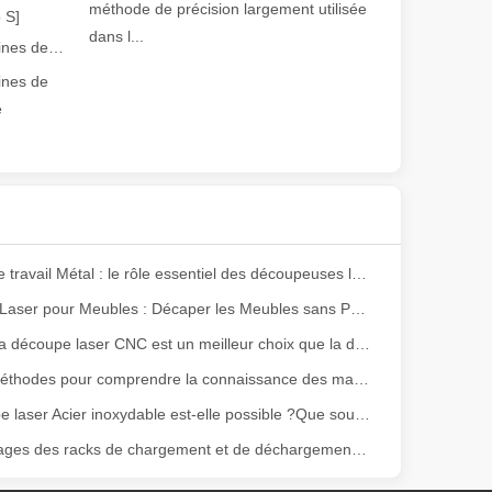
e variété de tubes métalliques avec une précision et une efficacité él
méthode de précision largement utilisée
 S]
dans l...
Guide 2026 : Comment les machines de découpe de tubes au laser à fibre révolutionnent la fabrication de tuyaux
ines de
e
ge gamme de matériaux avec une haute précision et peu de déchets. Dans
Maîtriser le travail Métal : le rôle essentiel des découpeuses laser Métal
Décapant Laser pour Meubles : Décaper les Meubles sans Produits Chimiques
Pourquoi la découpe laser CNC est un meilleur choix que la découpe plasma ?
Voies et méthodes pour comprendre la connaissance des machines de soudage laser
La découpe laser Acier inoxydable est-elle possible ?Que souhaitez-vous savoir?
Les avantages des racks de chargement et de déchargement automatisés