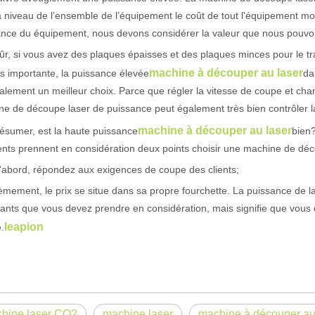
 niveau de l’ensemble de l’équipement le coût de tout l'équipement mon
ance du équipement, nous devons considérer la valeur que nous pouvo
ûr, si vous avez des plaques épaisses et des plaques minces pour le t
machine à découper au laser
ès importante, la puissance élevée
da
alement un meilleur choix. Parce que régler la vitesse de coupe et chan
e de découpe laser de puissance peut également très bien contrôler l
machine à découper au laser
ésumer, est la haute puissance
bien?
ients prennent en considération deux points choisir une machine de dé
'abord, répondez aux exigences de coupe des clients;
mement, le prix se situe dans sa propre fourchette. La puissance de la
ants que vous devez prendre en considération, mais signifie que vou
 un public international tout en conservant le ton professionnel et insp
leapion
.
hine laser CO2
machine laser
machine à découper au