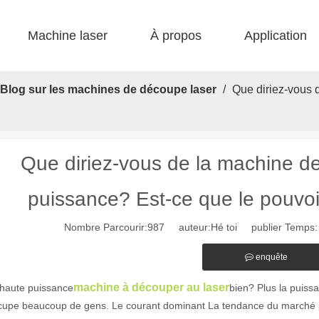
Machine laser
À propos
Application
 F-bs lit simple enfermé 
 F-gr grande taille 
 F-EA économique 
 Production FC-B Fed enroulée 
 F-MI Mini 
 FB BASIC 
Blog sur les machines de découpe laser
/
Que diriez-vous 
Que diriez-vous de la machine d
puissance? Est-ce que le pouvoi
Nombre Parcourir:
987
auteur:Hé toi publier Temps:
enquête
machine à découper au laser
 haute puissance
bien? Plus la puiss
cupe beaucoup de gens. Le courant dominant La tendance du marché peu