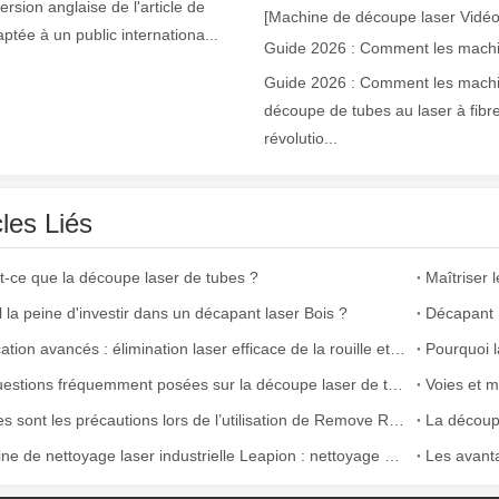
ne industrie manufacturière en développement rapide. Il peut traiter un
version anglaise de l'article de
[Machine de découpe laser Vidéo
aptée à un public internationa...
Guide 2026 : Comment les mach
découpe de tubes au laser à fibr
révolutio...
cles Liés
argement utilisée dans la fabrication du métal. Il peut couper une lar
t-ce que la découpe laser de tubes ?
l la peine d'investir dans un décapant laser Bois ?
Application avancés : élimination laser efficace de la rouille et de la peinture
Dix questions fréquemment posées sur la découpe laser de tubes
Quelles sont les précautions lors de l’utilisation de Remove Rust avec le laser ?
Machine de nettoyage laser industrielle Leapion : nettoyage efficace