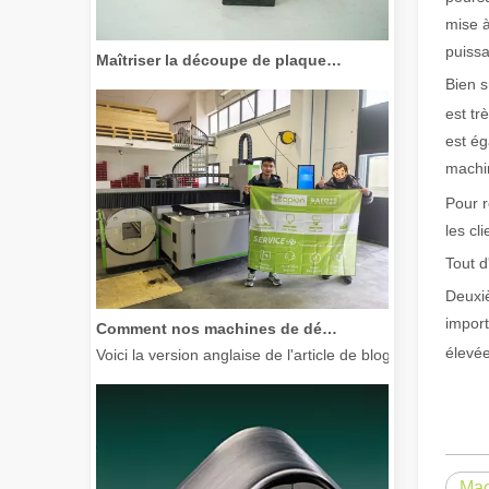
mise à
Maîtriser la découpe de plaques épaisses : comment les machines de découpe laser à fibre révolutionnent la fabrication
puiss
Bien s
est tr
est ég
machin
Pour r
les cl
Tout d
Deuxiè
Comment nos machines de découpe laser renforcent la fabrication mexicaine
import
Voici la version anglaise de l'article de blog, adaptée à
élevée
Mac