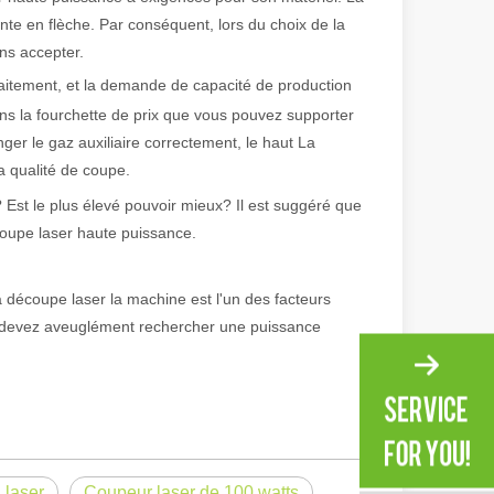
te en flèche. Par conséquent, lors du choix de la
ns accepter.
raitement, et la demande de capacité de production
ns la fourchette de prix que vous pouvez supporter
ger le gaz auxiliaire correctement, le haut La
a qualité de coupe.
 Est le plus élevé pouvoir mieux? Il est suggéré que
coupe laser haute puissance.
 découpe laser la machine est l'un des facteurs
s devez aveuglément rechercher une puissance
irant de l'original. Briller à travers le Pacifique : comment nos machi
 laser
Coupeur laser de 100 watts