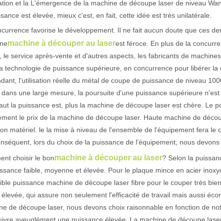
ation et la L'émergence de la machine de découpe laser de niveau Wanw
ssance est élevée, mieux c'est, en fait, cette idée est très unilatérale.
currence favorise le développement. Il ne fait aucun doute que ces de
actéristiques exceptionnelles des machines de marquage laser Le paysage
machine à découper au laser
ne
est féroce. En plus de la concurr
 le service après-vente et d'autres aspects, les fabricants de machine
a technologie de puissance supérieure, en concurrence pour libérer l
ant, l'utilisation réelle du métal de coupe de puissance de niveau 100
, dans une large mesure, la poursuite d'une puissance supérieure n'est
aut la puissance est, plus la machine de découpe laser est chère. Le pou
ement le prix de la machine de découpe laser. Haute machine de déco
on matériel. le la mise à niveau de l'ensemble de l'équipement fera le
nséquent, lors du choix de la puissance de l'équipement, nous devons
machine à découper au laser
nt choisir le bon
? Selon la puissan
ssance faible, moyenne et élevée. Pour le plaque mince en acier inoxydab
ible puissance machine de découpe laser fibre pour le couper très bi
élevée, qui assure non seulement l'efficacité de travail mais aussi éco
e de découpe laser, nous devons choix raisonnable en fonction de not
uivre aveuglément une puissance élevée. La machine de découpe laser