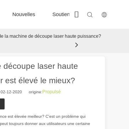
Nouvelles
Soutien
Contactez-nous
 Fe-Bs précisé 
 Production FC-BS nourrie de bobine 
 Échange polyvalent FE-EA 
 Couper en acier F-PL 
de la machine de découpe laser haute puissance?
e découpe laser haute
r est élevé le mieux?
Propulsé
 02-12-2020 origine:
ance est élevée meilleur? C'est un problème qui
t toujours donner aux utilisateurs une certaine