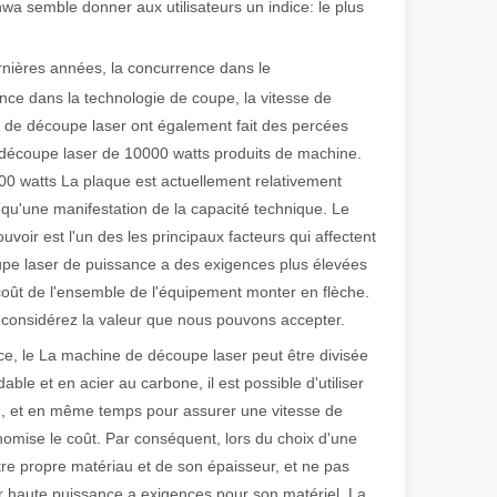
a semble donner aux utilisateurs un indice: le plus
rnières années, la concurrence dans le
 de fabrication et industriel moderne, les machines de marquage laser s
ence dans la technologie de coupe, la vitesse de
s de découpe laser ont également fait des percées
a découpe laser de 10000 watts produits de machine.
00 watts La plaque est actuellement relativement
 qu'une manifestation de la capacité technique. Le
voir est l'un des les principaux facteurs qui affectent
upe laser de puissance a des exigences plus élevées
 coût de l'ensemble de l'équipement monter en flèche.
 considérez la valeur que nous pouvons accepter.
ce, le La machine de découpe laser peut être divisée
le et en acier au carbone, il est possible d'utiliser
en, et en même temps pour assurer une vitesse de
nomise le coût. Par conséquent, lors du choix d'une
re propre matériau et de son épaisseur, et ne pas
 haute puissance a exigences pour son matériel. La