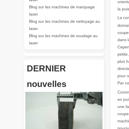
orient
Blog sur les machines de marquage
la pui
Les Application et les caractéristiques exceptionnelles des machines de marquage laser
laser
La con
Les caractéristiques polyvalentes Application et les car
Blog sur les machines de nettoyage au
domai
laser
coupe,
Blog sur les machines de soudage au
dans l
laser
Cepend
petite
plus h
DERNIER
direct
pour s
Révolutionnez la découpe de tubes : comment les machines de découpe de tubes laser transforment la fabrication
nouvelles
Par co
Comme
en pui
une fa
coupe 
machin
pours