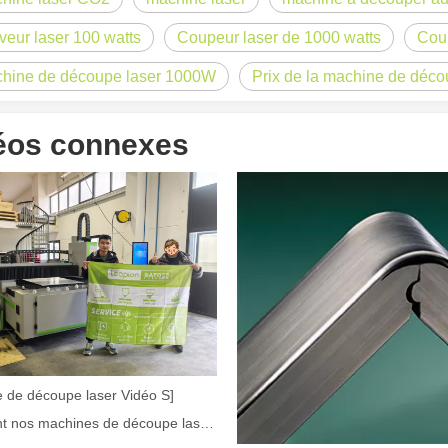
veur laser 100 watts
Coupeur laser de 1000 watts
Cou
hine de découpe laser 1000W
Prix ​​de la machine de déc
éos connexes
laser à fibre révolutionnent la fabrication de tuyauxDans le monde en év
 de découpe laser Vidéo S]
Comment nos machines de découpe laser renforcent la fabrication mexicaine