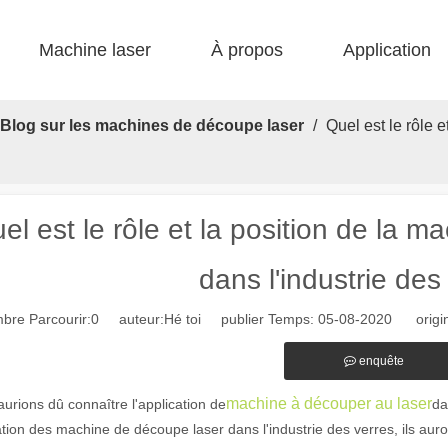
Machine laser
À propos
Application
 F-bs lit simple enfermé 
 F-gr grande taille 
 F-EA économique 
 Production FC-B Fed enroulée 
 F-MI Mini 
 FB BASIC 
Blog sur les machines de découpe laser
/
Quel est le rôle 
el est le rôle et la position de la 
dans l'industrie des
bre Parcourir:
0
auteur:Hé toi publier Temps: 05-08-2020 origin
enquête
machine à découper au laser
urions dû connaître l'application de
da
isation des machine de découpe laser dans l'industrie des verres, ils auro