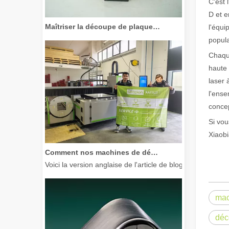
C'est 
D et e
Maîtriser la découpe de plaques épaisses : comment les machines de découpe laser à fibre révolutionnent la fabrication
l'équi
popula
Chaque
haute 
laser 
l'ense
concep
Si vou
Xiaobi
Comment nos machines de découpe laser renforcent la fabrication mexicaine
Voici la version anglaise de l'article de blog, adaptée à
mac
déc