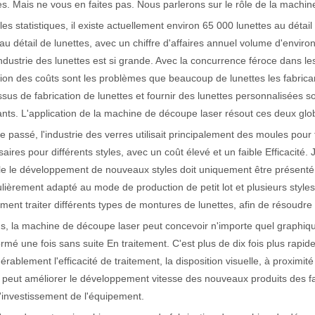
es. Mais ne vous en faites pas. Nous parlerons sur le rôle de la machin
les statistiques, il existe actuellement environ 65 000 lunettes au dét
au détail de lunettes, avec un chiffre d'affaires annuel volume d'envir
actéristiques exceptionnelles des machines de marquage laser Le paysage
industrie des lunettes est si grande. Avec la concurrence féroce dans les 
ion des coûts sont les problèmes que beaucoup de lunettes les fabrica
sus de fabrication de lunettes et fournir des lunettes personnalisée
ants. L'application de la machine de découpe laser résout ces deux glo
e passé, l'industrie des verres utilisait principalement des moules pour
aires pour différents styles, avec un coût élevé et un faible Efficacit
 le le développement de nouveaux styles doit uniquement être présenté sur
ulièrement adapté au mode de production de petit lot et plusieurs st
ment traiter différents types de montures de lunettes, afin de résoudre
s, la machine de découpe laser peut concevoir n'importe quel graphique 
ormé une fois sans suite En traitement. C'est plus de dix fois plus rapi
érablement l'efficacité de traitement, la disposition visuelle, à proxim
 peut améliorer le développement vitesse des nouveaux produits des fa
'investissement de l'équipement.