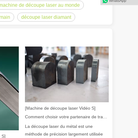
WhatsApp
 machine de découpe laser au monde
 main
découpe laser diamant
olution rapide de la fabrication métallique, l'efficacité et la précisio
[Machine de découpe laser Vidéo S]
Comment choisir votre partenaire de travail : machine de découpe laser
La découpe laser du métal est une
méthode de précision largement utilisée
 S]
e variété de tubes métalliques avec une précision et une efficacité él