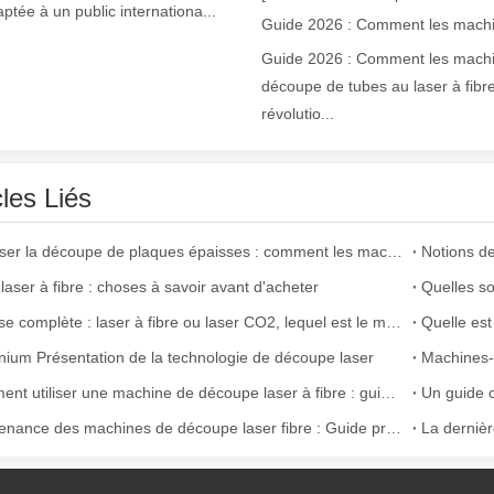
aptée à un public internationa...
Guide 2026 : Comment les mach
découpe de tubes au laser à fibr
révolutio...
cles Liés
Maîtriser la découpe de plaques épaisses : comment les machines de découpe laser à fibre révolutionnent la fabrication
argement utilisée dans la fabrication du métal. Il peut couper une lar
laser à fibre : choses à savoir avant d'acheter
Analyse complète : laser à fibre ou laser CO2, lequel est le meilleur pour vous ?
nium Présentation de la technologie de découpe laser
Machines-o
Comment utiliser une machine de découpe laser à fibre : guide du débutant
Maintenance des machines de découpe laser fibre : Guide pratique et bonnes pratiques