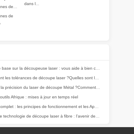
dans l...
Guide 2026 : Comment les machines de découpe de tubes au laser à fibre révolutionnent la fabrication de tuyaux
ines de
e
Notions de base sur la découpeuse laser : vous aide à bien comprendre
ge gamme de matériaux avec une haute précision et peu de déchets. Dans
Quelles sont les tolérances de découpe laser ?Quelles sont les tolérances de coupe des machines de découpe laser à fibre ?
Quelle est la précision du laser de découpe Métal ?Comment l’entretenir ?
utils Afrique : mises à jour en temps réel
Un guide complet : les principes de fonctionnement et les Application des machines de découpe laser à fibre
La dernière technologie de découpe laser à fibre : l'avenir des tendances de fabrication