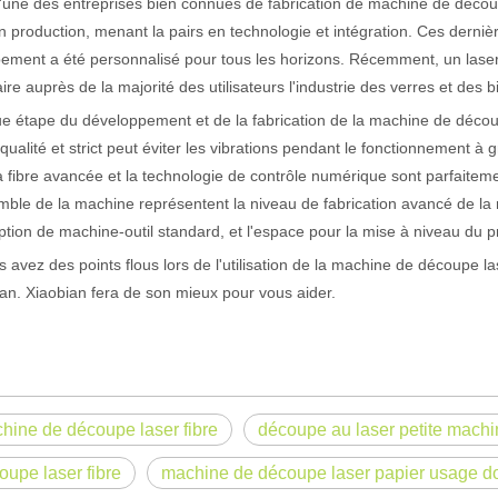
l'une des entreprises bien connues de fabrication de machine de déco
n production, menant la pairs en technologie et intégration. Ces der
pement a été personnalisé pour tous les horizons. Récemment, un lase
ire auprès de la majorité des utilisateurs l'industrie des verres et des b
 étape du développement et de la fabrication de la machine de découpe
qualité et strict peut éviter les vibrations pendant le fonctionnement à 
à fibre avancée et la technologie de contrôle numérique sont parfaitem
mble de la machine représentent la niveau de fabrication avancé de la
tion de machine-outil standard, et l'espace pour la mise à niveau du pr
s avez des points flous lors de l'utilisation de la machine de découpe 
an. Xiaobian fera de son mieux pour vous aider.
 un public international tout en conservant le ton professionnel et insp
hine de découpe laser fibre
découpe au laser petite mach
oupe laser fibre
machine de découpe laser papier usage d