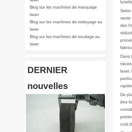
lunett
Blog sur les machines de marquage
Selon 
Les Application et les caractéristiques exceptionnelles des machines de marquage laser
laser
vente 
Les caractéristiques polyvalentes Application et les car
Blog sur les machines de nettoyage au
des l'
laser
réduct
Blog sur les machines de soudage au
proces
laser
fabric
Dans l
nécess
DERNIER
laser,
Révolutionnez la découpe de tubes : comment les machines de découpe de tubes laser transforment la fabrication
partic
nouvelles
rapide
De plu
être f
consid
pointe
coût d