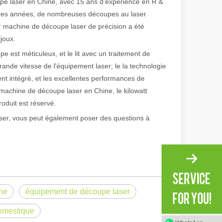
upe laser en Chine, avec 15 ans d'expérience en R &
nières années, de nombreuses découpes au laser
r machine de découpe laser de précision a été
ijoux.
 est méticuleux, et le lit avec un traitement de
grande vitesse de l'équipement laser; le la technologie
ent intégré, et les excellentes performances de
 machine de découpe laser en Chine, le kilowatt
oduit est réservé.
laser, vous peut également poser des questions à
irant de l'original. Briller à travers le Pacifique : comment nos machi
ine
équipement de découpe laser
omestique