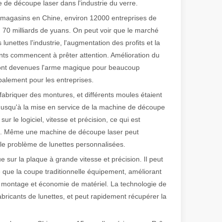
e de découpe laser dans l'industrie du verre.
ail magasins en Chine, environ 12000 entreprises de
on 70 milliards de yuans. On peut voir que le marché
 de fabrication et industriel moderne, les machines de marquage laser s
lunettes l'industrie, l'augmentation des profits et la
nts commencent à prêter attention. Amélioration du
s sont devenues l'arme magique pour beaucoup
balement pour les entreprises.
 fabriquer des montures, et différents moules étaient
é. Jusqu'à la mise en service de la machine de découpe
 le logiciel, vitesse et précision, ce qui est
yles. Même une machine de découpe laser peut
 le problème de lunettes personnalisées.
sur la plaque à grande vitesse et précision. Il peut
de que la coupe traditionnelle équipement, améliorant
ité montage et économie de matériel. La technologie de
bricants de lunettes, et peut rapidement récupérer la