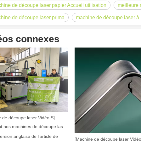
hine de découpe laser papier Accueil utilisation
meilleure
hine de découpe laser prima
machine de découpe laser à
éos connexes
laser à fibre révolutionnent la fabrication de tuyauxDans le monde en év
 de découpe laser Vidéo S]
Comment nos machines de découpe laser renforcent la fabrication mexicaine
version anglaise de l'article de
[Machine de découpe laser Vidéo
ne industrie manufacturière en développement rapide. Il peut traiter un