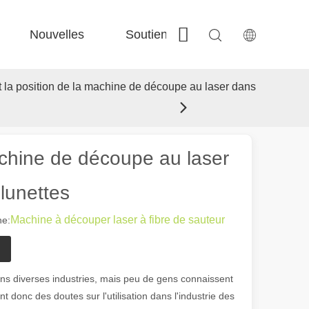
Nouvelles
Soutien
Contactez-nous
 Fe-Bs précisé 
 Production FC-BS nourrie de bobine 
 Échange polyvalent FE-EA 
 Couper en acier F-PL 
et la position de la machine de découpe au laser dans
machine de découpe au laser
 lunettes
Machine à découper laser à fibre de sauteur
e:
ns diverses industries, mais peu de gens connaissent
nt donc des doutes sur l'utilisation dans l'industrie des