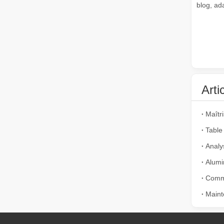
blog, ad
Arti
Comment choisir votre partenaire de travail : machine de découpe laser
La découpe laser du métal est une méthode de précision l
Table 
Alumi