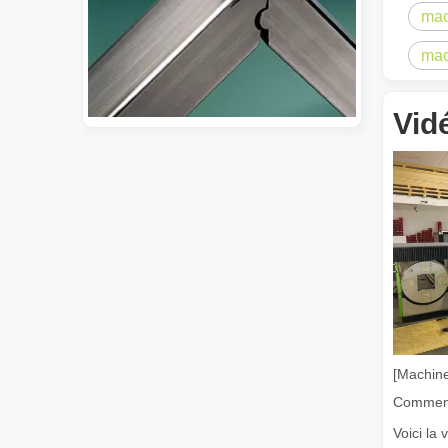
mac
mac
Vid
Guide 2026 : Comment les machines de découpe de tubes au laser à fibre révolutionnent la fabrication de tuyaux
Guide 2026 : Comment les machines de découpe de tubes au 
[Machine
Qu'est-ce que la découpe laser de tubes ?
Voici la 
La découpe laser de tubes est une technologie clé dans u