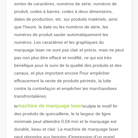
sortes de caractères, numéros de série, numéros de
produit, codes à barres, codes à deux dimensions,
dates de production, etc. sur produits matériels, ainsi
Qu'est-ce que la découpe laser de tubes ?
que l’heure, la date ou les numéros de série, les
La découpe laser de tubes est une technologie clé dans une industr
numéros de produit sauter automatiquement les
numéros. Les caractères et les graphiques du
marquage laser ne sont pas clair et précis, mais ne peut
pas non plus être effacé et modifié, ce qui est très
bénéfique pour le suivi de la qualité des produits et des
canaux, et plus important encore Pour empêcher
efficacement la vente de produits périmés, la lutte
contre la contrefaçon et empêcher les marchandises
transfrontalières.
machine de marquage laser
le
sculpte le motif fin
des produits de quincaillerie, le la largeur de ligne
minimale peut atteindre 0,04 mm et le marquage est
Comment choisir votre partenaire de travail : machine de découpe laser
durable, beau et clair. La machine de marquage laser
La découpe laser du métal est une méthode de précision largement 
peut répondre aux besoins d'impression d'un grand