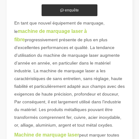
enquête
En tant que nouvel équipement de marquage,
machine de marquage laser à
le
fibre
progressivement présente de plus en plus
d'excellentes performances et qualité. La tendance
d'utilisation du machine de marquage laser augmente
Guide 2026 : Comment les machines de découpe de tubes au laser à fibre révolutionnent la fabrication de tuyaux
d'année en année, en particulier dans le matériel
Guide 2026 : Comment les machines de découpe de tubes au laser à fi
industrie. La machine de marquage laser a les
caractéristiques de sans entretien, sans réglage, haute
fiabilité et particulièrement adapté aux champs avec des
exigences de haute précision, profondeur et douceur,
Par conséquent, il est largement utilisé dans l'industrie
du matériel. Les produits métalliques pouvant être
transformés comprennent fer, cuivre, acier inoxydable,
or, alliage, aluminium, argent et tout métal oxydes.
Machine de marquage laser
peut marquer toutes