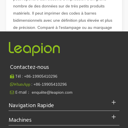
nombre de des données sur de très petits produits
matériels. Il peut imprimer des codes à barres
bidimensionnels avec une définition plus élevée et plus
de précision. Comparé à l'estampage ou au marquage
au jet, machine de marquage laser a un marché plus
large au pays et à l'étranger en raison de son de
puissants avantages fonctionnels.
Contactez-nous
Tél :
+86-
19905410296

La découpe laser de tôles est une méthode de découpe largement utilisée.
:
prix de machine de marquage laser co2
+86-19905410296
WhatsApp
La découpe laser de tôles est une méthode de découpe largement uti
E-mail：
enquête@leapion.com

machine de marquage laser cnc
Navigation Rapide
Machine de marquage laser à fibre 20W
Machines
Machine de marquage laser à fibre 3D