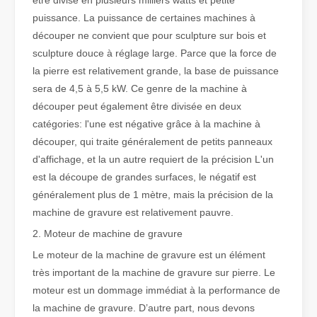
être divisé en plusieurs milliers watts et petite
puissance. La puissance de certaines machines à
découper ne convient que pour sculpture sur bois et
Qu'est-ce que la découpe laser de tubes ?
sculpture douce à réglage large. Parce que la force de
La découpe laser de tubes est une technologie clé dans une industr
la pierre est relativement grande, la base de puissance
sera de 4,5 à 5,5 kW. Ce genre de la machine à
découper peut également être divisée en deux
catégories: l'une est négative grâce à la machine à
découper, qui traite généralement de petits panneaux
d'affichage, et la un autre requiert de la précision L'un
est la découpe de grandes surfaces, le négatif est
généralement plus de 1 mètre, mais la précision de la
machine de gravure est relativement pauvre.
2. Moteur de machine de gravure
Le moteur de la machine de gravure est un élément
très important de la machine de gravure sur pierre. Le
Comment choisir votre partenaire de travail : machine de découpe laser
moteur est un dommage immédiat à la performance de
La découpe laser du métal est une méthode de précision largement 
la machine de gravure. D’autre part, nous devons