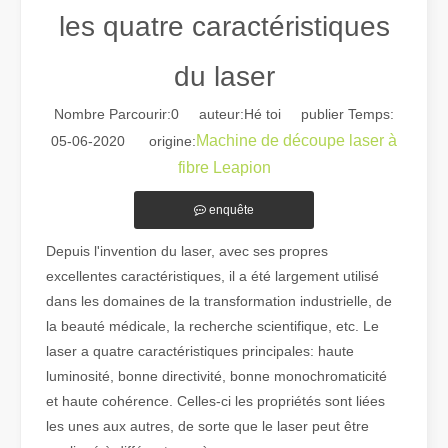
les quatre caractéristiques
du laser
Nombre Parcourir:
0
auteur:Hé toi publier Temps:
Machine de découpe laser à
05-06-2020 origine:
fibre Leapion
Guide 2026 : Comment les machines de découpe de tubes au laser à fibre révolutionnent la fabrication de tuyaux
Guide 2026 : Comment les machines de découpe de tubes au laser à fi
enquête
Depuis l'invention du laser, avec ses propres
excellentes caractéristiques, il a été largement utilisé
dans les domaines de la transformation industrielle, de
la beauté médicale, la recherche scientifique, etc. Le
laser a quatre caractéristiques principales: haute
luminosité, bonne directivité, bonne monochromaticité
et haute cohérence. Celles-ci les propriétés sont liées
les unes aux autres, de sorte que le laser peut être