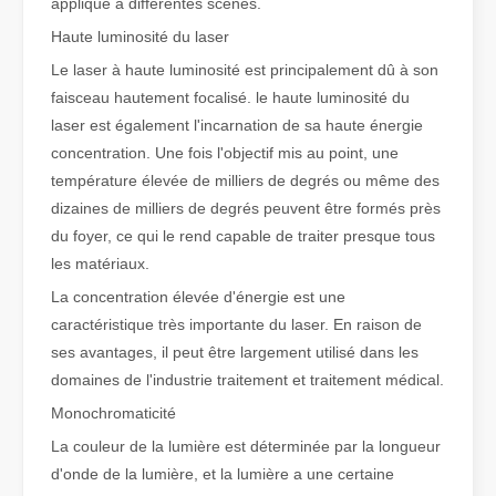
appliqué à différentes scènes.
Haute luminosité du laser
Qu'est-ce que la découpe laser de tubes ?
Le laser à haute luminosité est principalement dû à son
La découpe laser de tubes est une technologie clé dans une industr
faisceau hautement focalisé. le haute luminosité du
laser est également l'incarnation de sa haute énergie
concentration. Une fois l'objectif mis au point, une
température élevée de milliers de degrés ou même des
dizaines de milliers de degrés peuvent être formés près
du foyer, ce qui le rend capable de traiter presque tous
les matériaux.
La concentration élevée d'énergie est une
caractéristique très importante du laser. En raison de
ses avantages, il peut être largement utilisé dans les
domaines de l'industrie traitement et traitement médical.
Monochromaticité
Comment choisir votre partenaire de travail : machine de découpe laser
La couleur de la lumière est déterminée par la longueur
La découpe laser du métal est une méthode de précision largement 
d'onde de la lumière, et la lumière a une certaine