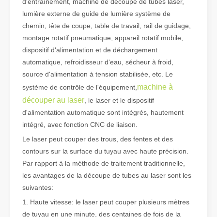
d'entraînement, machine de découpe de tubes laser,
lumière externe de guide de lumière système de
chemin, tête de coupe, table de travail, rail de guidage,
Qu'est-ce que la découpe laser de tubes ?
montage rotatif pneumatique, appareil rotatif mobile,
La découpe laser de tubes est une technologie clé dans une industr
dispositif d'alimentation et de déchargement
automatique, refroidisseur d'eau, sécheur à froid,
source d'alimentation à tension stabilisée, etc. Le
machine à
système de contrôle de l'équipement,
découper au laser
, le laser et le dispositif
d'alimentation automatique sont intégrés, hautement
intégré, avec fonction CNC de liaison.
Le laser peut couper des trous, des fentes et des
contours sur la surface du tuyau avec haute précision.
Par rapport à la méthode de traitement traditionnelle,
les avantages de la découpe de tubes au laser sont les
suivantes:
Comment choisir votre partenaire de travail : machine de découpe laser
La découpe laser du métal est une méthode de précision largement 
1. Haute vitesse: le laser peut couper plusieurs mètres
de tuyau en une minute, des centaines de fois de la