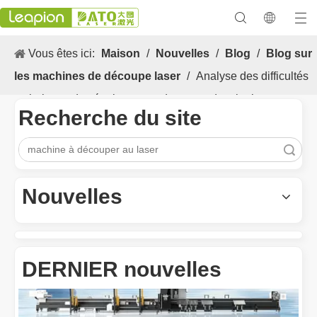
Vous êtes ici:
Maison
/
Nouvelles
/
Blog
/
Blog sur
les machines de découpe laser
/
Analyse des difficultés
techniques des équipements de coupe du tube laser
Recherche du site
recherche
Les Application et les caractéristiques exceptionnelles des machines de marquage laser
Les caractéristiques polyvalentes Application et les caractéristiq
Nouvelles
DERNIER nouvelles