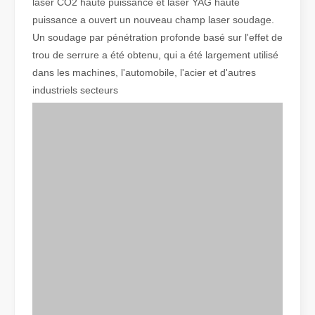
laser CO2 haute puissance et laser YAG haute
puissance a ouvert un nouveau champ laser soudage.
Un soudage par pénétration profonde basé sur l'effet de
Qu'est-ce que la découpe laser de tubes ?
trou de serrure a été obtenu, qui a été largement utilisé
La découpe laser de tubes est une technologie clé dans une industr
dans les machines, l'automobile, l'acier et d'autres
industriels secteurs
Comment choisir votre partenaire de travail : machine de découpe laser
La découpe laser du métal est une méthode de précision largement 