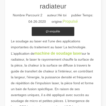
radiateur
Nombre Parcourir:
2
auteur:Hé toi publier Temps:
Propulsé
04-26-2020 origine:
enquête
Le soudage au laser est l'une des applications
Guide 2026 : Comment les machines de découpe de tubes au laser à fibre révolutionnent la fabrication de tuyaux
importantes du traitement au laser La technologie.
Guide 2026 : Comment les machines de découpe de tubes au laser à fi
machine de soudage laser
L'application de
sur le
radiateur, le laser le rayonnement chauffe la surface de
la pièce, la chaleur à la surface se diffuse à travers le
guide de transfert de chaleur à l'intérieur, en contrôlant
la largeur, l'énergie, la puissance densité et fréquence
de répétition de l'impulsion laser, la pièce fond et forme
un bain de fusion spécifique. En raison de ses
avantages uniques, il a été appliqué avec succès au
soudage de micro et petites pièces. L'émergence de