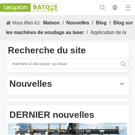
Vous êtes ici:
Maison
/
Nouvelles
/
Blog
/
Blog sur
les machines de soudage au laser
/
Application de la
machine de soudage laser sur le radiateur
Recherche du site
recherche
Les Application et les caractéristiques exceptionnelles des machines de marquage laser
Les caractéristiques polyvalentes Application et les caractéristiq
Nouvelles
DERNIER nouvelles