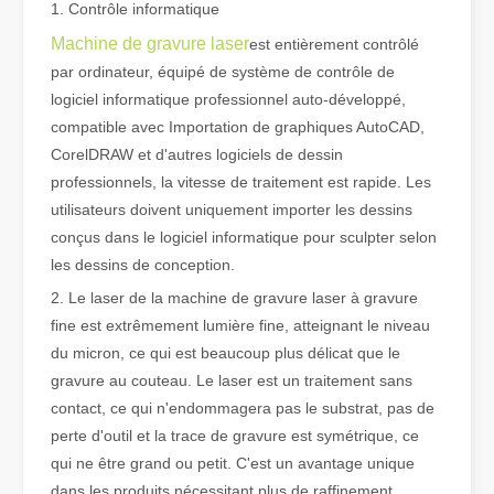
1. Contrôle informatique
Machine de gravure laser
est entièrement contrôlé
Qu'est-ce que la découpe laser de tubes ?
par ordinateur, équipé de système de contrôle de
La découpe laser de tubes est une technologie clé dans une industr
logiciel informatique professionnel auto-développé,
compatible avec Importation de graphiques AutoCAD,
CorelDRAW et d'autres logiciels de dessin
professionnels, la vitesse de traitement est rapide. Les
utilisateurs doivent uniquement importer les dessins
conçus dans le logiciel informatique pour sculpter selon
les dessins de conception.
2. Le laser de la machine de gravure laser à gravure
fine est extrêmement lumière fine, atteignant le niveau
du micron, ce qui est beaucoup plus délicat que le
gravure au couteau. Le laser est un traitement sans
contact, ce qui n'endommagera pas le substrat, pas de
Comment choisir votre partenaire de travail : machine de découpe laser
perte d'outil et la trace de gravure est symétrique, ce
La découpe laser du métal est une méthode de précision largement 
qui ne être grand ou petit. C'est un avantage unique
dans les produits nécessitant plus de raffinement