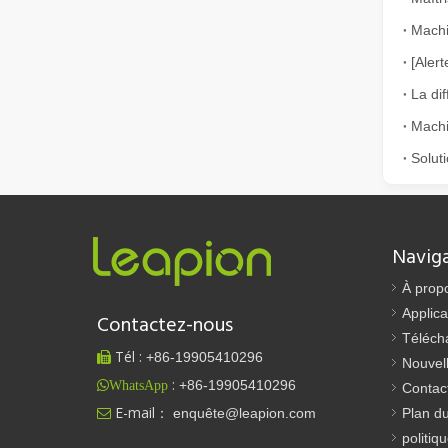
Machi
Comment choisir votre partenaire de travail : machine de découpe laser
La découpe laser du métal est une méthode de précision l
Navig
À prop
Applica
Contactez-nous
Téléch
Tél :
+86-
19905410296

Nouvel
:
+86-19905410296
WhatsApp
Contac
E-mail：
enquête@leapion.com
Plan du

politiq