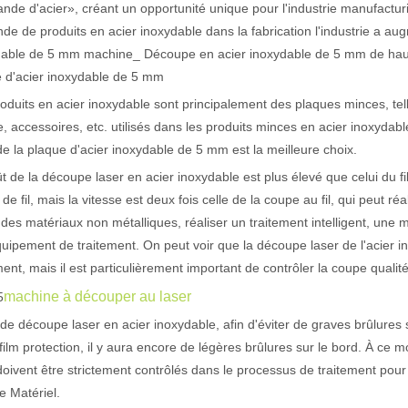
de d'acier», créant un opportunité unique pour l'industrie manufacturi
e de produits en acier inoxydable dans la fabrication l'industrie a 
dable de 5 mm machine_ Découpe en acier inoxydable de 5 mm de haute
actéristiques exceptionnelles des machines de marquage laser Le paysage
e d'acier inoxydable de 5 mm
oduits en acier inoxydable sont principalement des plaques minces, tel
e, accessoires, etc. utilisés dans les produits minces en acier inoxy
de la plaque d'acier inoxydable de 5 mm est la meilleure choix.
t de la découpe laser en acier inoxydable est plus élevé que celui du fi
de fil, mais la vitesse est deux fois celle de la coupe au fil, qui peut r
r des matériaux non métalliques, réaliser un traitement intelligent, une 
quipement de traitement. On peut voir que la découpe laser de l'acier 
ment, mais il est particulièrement important de contrôler la coupe qualité
machine à découper au laser
5
 de découpe laser en acier inoxydable, afin d'éviter de graves brûlures sur
 film protection, il y aura encore de légères brûlures sur le bord. À c
doivent être strictement contrôlés dans le processus de traitement pour
e Matériel.