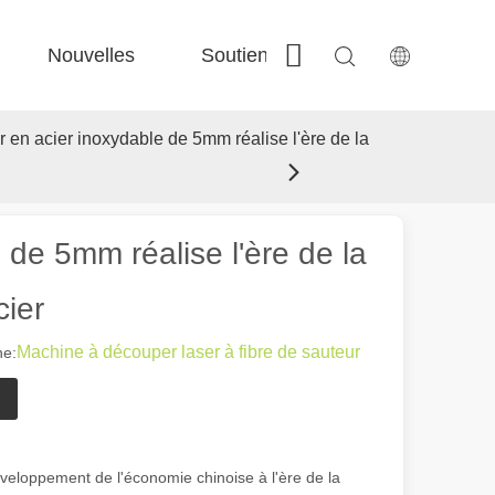
Nouvelles
Soutien
Contactez-nous
 Fe-Bs précisé 
 Production FC-BS nourrie de bobine 
 Échange polyvalent FE-EA 
 Couper en acier F-PL 
 en acier inoxydable de 5mm réalise l'ère de la
 de 5mm réalise l'ère de la
ier
Machine à découper laser à fibre de sauteur
e:
éveloppement de l'économie chinoise à l'ère de la