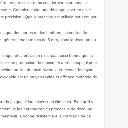
ère, en particulier dans ces dernières années, la
augmenté. Combien coûte une découpe laser en acier
 précision_ Quelle machine est utilisée pour couper
 de fabrication et industriel moderne, les machines de marquage laser s
les que des portes et des fenêtres, ustensiles de
dable, généralement moins de 5 mm, donc la découpe au
l coupe, et la précision n'est pas aussi bonne que la
éaliser une production de masse, et après coupe, il peut
machine au lieu de multi-niveaux, et devenir le noyau
inoxydable est un moyen rapide et efficace méthode de
.
 la plaque, il faut insérer un film laser! Bien qu'il y
e moment, le les paramètres du processus de découpe
 maintenir la bonne résistance à la corrosion de ce