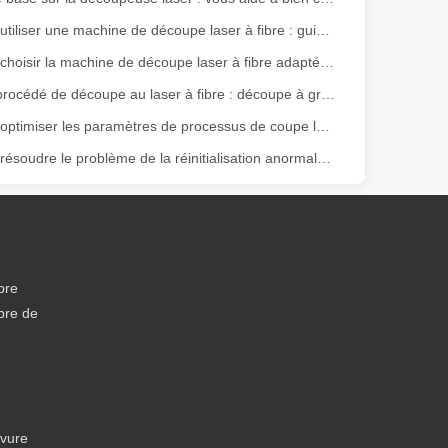
Comment utiliser une machine de découpe laser à fibre : guide du débutant
Comment choisir la machine de découpe laser à fibre adaptée à vos besoins
Nouveau procédé de découpe au laser à fibre : découpe à grande vitesse de l'acier au carbone utilisant de l'oxygène, mise au point négative
Comment optimiser les paramètres de processus de coupe laser?
Comment résoudre le problème de la réinitialisation anormale de la machine de découpe au laser?
ge gamme de matériaux avec une haute précision et peu de déchets. Dans
bre
bre de
avure