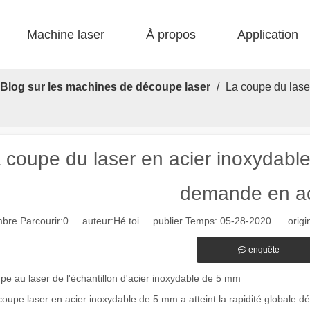
Machine laser
À propos
Application
 F-bs lit simple enfermé 
 F-gr grande taille 
 F-EA économique 
 Production FC-B Fed enroulée 
 F-MI Mini 
 FB BASIC 
Blog sur les machines de découpe laser
/
La coupe du laser
 coupe du laser en acier inoxydable
demande en ac
bre Parcourir:
0
auteur:Hé toi publier Temps: 05-28-2020 origin
enquête
e au laser de l'échantillon d'acier inoxydable de 5 mm
oupe laser en acier inoxydable de 5 mm a atteint la rapidité globale d