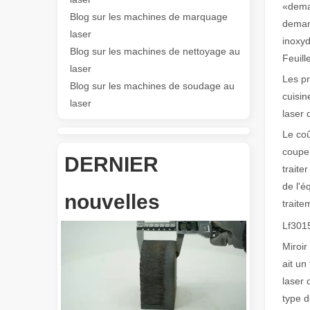
«deman
Blog sur les machines de marquage
demand
Les Application et les caractéristiques exceptionnelles des machines de marquage laser
laser
inoxy
Les caractéristiques polyvalentes Application et les car
Blog sur les machines de nettoyage au
Feuill
laser
Les pr
Blog sur les machines de soudage au
cuisin
laser
laser 
Le coû
coupe 
DERNIER
traite
Révolutionnez la découpe de tubes : comment les machines de découpe de tubes laser transforment la fabrication
de l'é
nouvelles
traite
Lf301
Miroir
ait un
laser 
type d