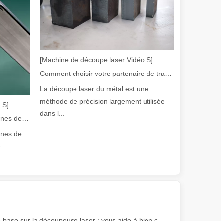
[Machine de découpe laser Vidéo S]
Comment choisir votre partenaire de travail : machine de découpe laser
La découpe laser du métal est une
olution rapide de la fabrication métallique, l'efficacité et la précisio
méthode de précision largement utilisée
 S]
dans l...
Guide 2026 : Comment les machines de découpe de tubes au laser à fibre révolutionnent la fabrication de tuyaux
ines de
e
e variété de tubes métalliques avec une précision et une efficacité él
Notions de base sur la découpeuse laser : vous aide à bien comprendre