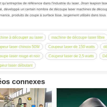
t qu'entreprise de référence dans l'industrie du laser, Jinan leapion 
, développé un certain nombre de découpe laser machines de découpe de
mance, produits de coupe à surface lisse, largement utilisés dans tous 
hine à découper au laser
machine de découpe laser fibre
peur laser chinois 50W
Coupeur laser de 150 watts
dé
oupe laser rouge et noir
Coupeur laser de 2,5 watts
Dé
peur laser débutant
 un public international tout en conservant le ton professionnel et insp
éos connexes