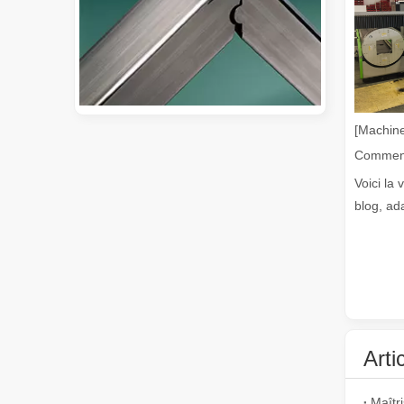
[Machine
Guide 2026 : Comment les machines de découpe de tubes au laser à fibre révolutionnent la fabrication de tuyaux
Guide 2026 : Comment les machines de découpe de tubes au 
Voici la 
blog, ad
Arti
Qu'est-ce que la découpe laser de tubes ?
La découpe laser de tubes est une technologie clé dans u