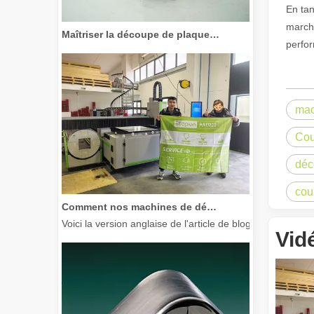
En tan
Maîtriser la découpe de plaques épaisses : comment les machines de découpe laser à fibre révolutionnent la fabrication
marché
perfor
mac
Cou
déc
cou
Comment nos machines de découpe laser renforcent la fabrication mexicaine
Voici la version anglaise de l'article de blog, adaptée à
Vid