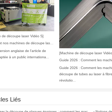
 de découpe laser Vidéo S]
Comment nos machines de découpe laser renforcent la fabrication mexicaine
laser à fibre révolutionnent la fabrication de tuyauxDans le monde en év
version anglaise de l'article de
[Machine de découpe laser Vidéo
aptée à un public internationa...
Guide 2026 : Comment les mach
découpe de tubes au laser à fibr
révolutio...
cles Liés
ne industrie manufacturière en développement rapide. Il peut traiter un
Maîtriser la découpe de plaques épaisses : comment les machines de découpe laser à fibre révolutionnent la fabrication