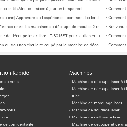
nes-outils Afrique : mises à jour en temps réel
[Alerte de cas] Apprendre de l'expérience : comment les lentilles découpées au laser de mauvaise qualité affectent la production
La différence entre les machines de découpe de métal co2 traditionnelles et la machine de découpe laser à fibre
Machine de découpe laser fibre LF-3015ST pour feuilles et tubes
Solution au trou non circulaire coupé par la machine de découpe laser fibre
argement utilisée dans la fabrication du métal. Il peut couper une lar
ation Rapide
Machines
os de nous
Machine de découpe laser à fi
tion
Machine de découpe laser à fi
arger
tube
les
Machine de marquage laser
tez-nous
Machine de soudage laser
 site
Machine de nettoyage laser
ue de confidentialité
Machine de découpe et de gr