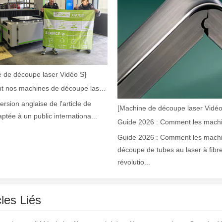
 de découpe laser Vidéo S]
Comment nos machines de découpe laser renforcent la fabrication mexicaine
laser à fibre révolutionnent la fabrication de tuyauxDans le monde en év
version anglaise de l'article de
[Machine de découpe laser Vidéo
aptée à un public internationa...
Guide 2026 : Comment les mach
découpe de tubes au laser à fibr
révolutio...
cles Liés
ne industrie manufacturière en développement rapide. Il peut traiter un