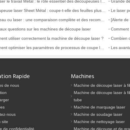
Maîtriser le travail Métal : le rôle essentiel des découpeuses laser Métal
Découpeuse laser Sheet Métal : coupe-t-elle des feuilles plus fines plus rapidement ?
Jet d'eau ou laser : une comparaison complète et des recommandations de bonnes pratiques
 aux questions sur les machines de découpe laser
Comment n
nt utiliser correctement la machine de découpe laser ?
Combien c
Comment optimiser les paramètres de processus de coupe laser?
argement utilisée dans la fabrication du métal. Il peut couper une lar
ation Rapide
Machines
os de nous
Machine de découpe laser à fi
tion
Machine de découpe laser à fi
arger
tube
les
Machine de marquage laser
tez-nous
Machine de soudage laser
 site
Machine de nettoyage laser
ue de confidentialité
Machine de découpe et de gr