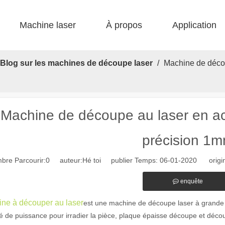
Machine laser
À propos
Application
 F-bs lit simple enfermé 
 F-gr grande taille 
 F-EA économique 
 Production FC-B Fed enroulée 
 F-MI Mini 
 FB BASIC 
Blog sur les machines de découpe laser
/
Machine de décou
Machine de découpe au laser en ac
précision 1
bre Parcourir:
0
auteur:Hé toi publier Temps: 06-01-2020 origin
enquête
ne à découper au laser
est une machine de découpe laser à grande éc
é de puissance pour irradier la pièce, plaque épaisse découpe et décou