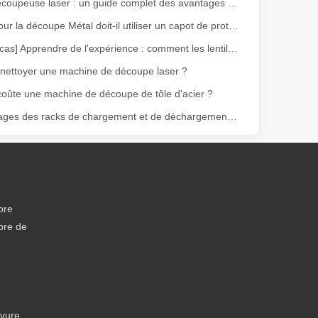
Grande découpeuse laser : un guide complet des avantages et des tendances du marché
Le laser pour la découpe Métal doit-il utiliser un capot de protection ?
[Alerte de cas] Apprendre de l'expérience : comment les lentilles découpées au laser de mauvaise qualité affectent la production
ettoyer une machine de découpe laser ?
oûte une machine de découpe de tôle d'acier ?
Les avantages des racks de chargement et de déchargement automatisés
ge gamme de matériaux avec une haute précision et peu de déchets. Dans
bre
bre de
avure