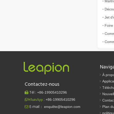
Foire
Comme
Comment choisir votre partenaire de travail : machine de découpe laser
La découpe laser du métal est une méthode de précision l
Navig
À prop
Applica
Contactez-nous
Téléch
Tél :
+86-
19905410296

Nouvel
:
+86-19905410296
WhatsApp
Contac
E-mail：
enquête@leapion.com
Plan du

politiq