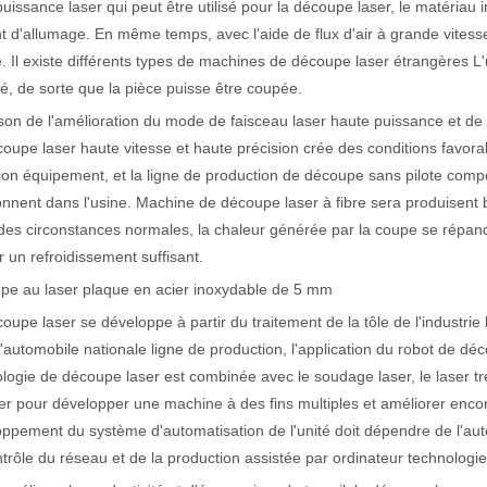
puissance laser qui peut être utilisé pour la découpe laser, le matériau 
nt d'allumage. En même temps, avec l'aide de flux d'air à grande vitesse
é. Il existe différents types de machines de découpe laser étrangères L
actéristiques exceptionnelles des machines de marquage laser Le paysage
, de sorte que la pièce puisse être coupée.
son de l'amélioration du mode de faisceau laser haute puissance et de l
oupe laser haute vitesse et haute précision crée des conditions favora
ion équipement, et la ligne de production de découpe sans pilote com
onnent dans l'usine. Machine de découpe laser à fibre sera produisent 
es circonstances normales, la chaleur générée par la coupe se répandra
r un refroidissement suffisant.
pe au laser plaque en acier inoxydable de 5 mm
oupe laser se développe à partir du traitement de la tôle de l'industrie l
'automobile nationale ligne de production, l'application du robot de déc
logie de découpe laser est combinée avec le soudage laser, le laser t
er pour développer une machine à des fins multiples et améliorer encore
ppement du système d'automatisation de l'unité doit dépendre de l'auto
trôle du réseau et de la production assistée par ordinateur technologi