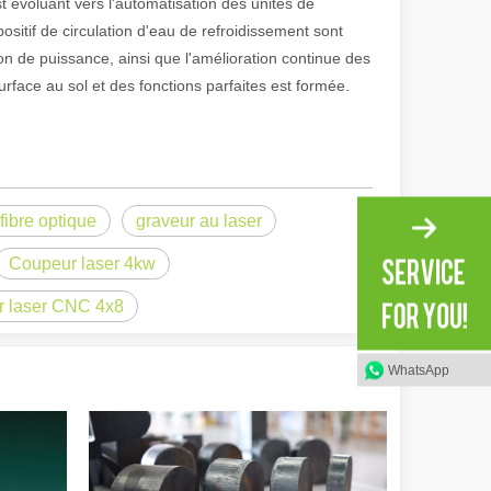
st évoluant vers l'automatisation des unités de
positif de circulation d'eau de refroidissement sont
n de puissance, ainsi que l'amélioration continue des
rface au sol et des fonctions parfaites est formée.
fibre optique
graveur au laser
Coupeur laser 4kw
 laser CNC 4x8
irant de l'original. Briller à travers le Pacifique : comment nos machi
WhatsApp