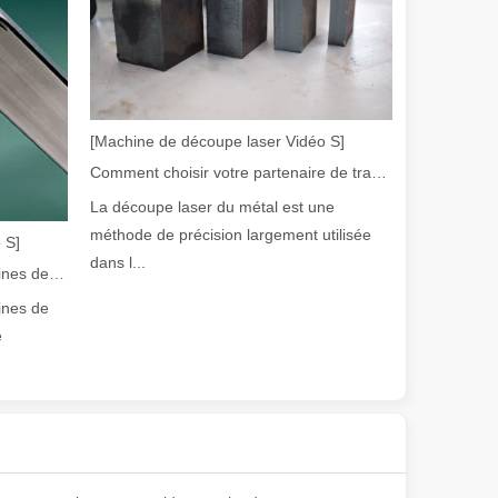
[Machine de découpe laser Vidéo S]
Comment choisir votre partenaire de travail : machine de découpe laser
La découpe laser du métal est une
olution rapide de la fabrication métallique, l'efficacité et la précisio
méthode de précision largement utilisée
 S]
dans l...
Guide 2026 : Comment les machines de découpe de tubes au laser à fibre révolutionnent la fabrication de tuyaux
ines de
e
e variété de tubes métalliques avec une précision et une efficacité él