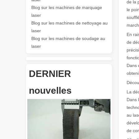
de la 
Blog sur les machines de marquage
le poi
Les Application et les caractéristiques exceptionnelles des machines de marquage laser
laser
souffl
Les caractéristiques polyvalentes Application et les car
Blog sur les machines de nettoyage au
marché
laser
En rai
Blog sur les machines de soudage au
de déc
laser
précis
foncti
Dans d
DERNIER
obteni
Révolutionnez la découpe de tubes : comment les machines de découpe de tubes laser transforment la fabrication
Décou
nouvelles
La déc
Dans l
techno
au las
dévelo
de con