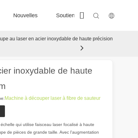
Nouvelles
Soutien
Contactez-nous
 Fe-Bs précisé 
 Production FC-BS nourrie de bobine 
 Échange polyvalent FE-EA 
 Couper en acier F-PL 
pe au laser en acier inoxydable de haute précision
ier inoxydable de haute
mm
Machine à découper laser à fibre de sauteur
e:
helle qui utilise faisceau laser focalisé à haute
pe de pièces de grande taille. Avec l'augmentation