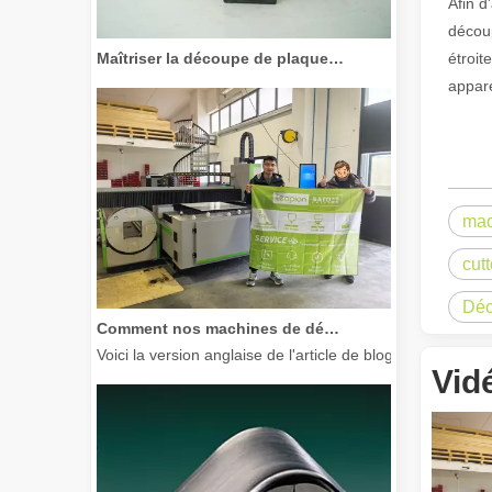
Afin d
découp
Maîtriser la découpe de plaques épaisses : comment les machines de découpe laser à fibre révolutionnent la fabrication
étroit
appare
mac
cutt
Déc
Comment nos machines de découpe laser renforcent la fabrication mexicaine
Voici la version anglaise de l'article de blog, adaptée à
Vid