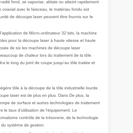
irradié fond, se vaporise, ablate ou atteint rapidement
 coaxial avec le faisceau, le matériau fondu est
'unité de découpe laser peuvent être fournis sur le
 de fabrication et industriel moderne, les machines de marquage laser s
'application de Micro-ordinateur 32 bits, la machine
bles pour la découpe laser à haute vitesse et haute
posée de six les machines de découpe laser
beaucoup de chaleur lors du traitement de la tôle.
 le long du joint de coupe jusqu'au tôle traitée et
égère tôle à la découpe de la tôle industrielle lourde.
oupe laser est de plus en plus. Dans De plus, la
rempe de surface et autres technologies de traitement
 le taux d'utilisation de l'équipement. Le
matisme contrôle de la trésorerie, de la technologie
e du système de gestion.