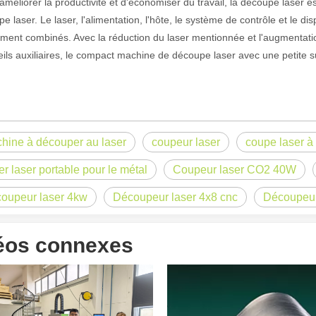
'améliorer la productivité et d'économiser du travail, la découpe laser e
e laser. Le laser, l'alimentation, l'hôte, le système de contrôle et le dis
ement combinés. Avec la réduction du laser mentionnée et l'augmentatio
ils auxiliaires, le compact machine de découpe laser avec une petite su
hine à découper au laser
coupeur laser
coupe laser à 
er laser portable pour le métal
Coupeur laser CO2 40W
oupeur laser 4kw
Découpeur laser 4x8 cnc
Découpeur
 un public international tout en conservant le ton professionnel et insp
éos connexes