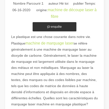
Nombre Parcourir:
1
auteur:Hé toi publier Temps:
machine de découpe laser à
06-16-2020 origine:
fibre
enquête
Le plastique est une chose courante dans notre vie.
machine de marquage laser
Plastique
se réfère
Guide 2026 : Comment les machines de découpe de tubes au laser à fibre révolutionnent la fabrication de tuyaux
généralement à une machine de marquage laser au
Guide 2026 : Comment les machines de découpe de tubes au laser à fi
dioxyde de carbone. Généralement, le laser la machine
de marquage est largement utilisée dans le marquage
des métaux et non métalliques. Marquage au laser la
machine peut être appliquée à des nombres, des
textes, des marques ou des codes lisibles par machine,
tels que les codes de matrice de données à haute
densité d'informations et disposés en étroite espace à
différentes échelles. Quelles sont les caractéristiques du
marquage laser machine en marquage plastique?