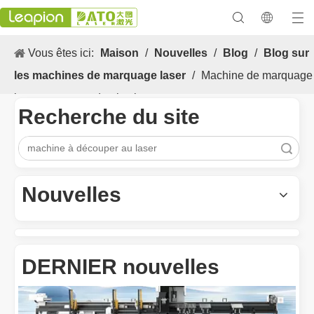
Vous êtes ici:
Maison
/
Nouvelles
/
Blog
/
Blog sur
les machines de marquage laser
/
Machine de marquage
laser marquage du plastique
Recherche du site
recherche
Les Application et les caractéristiques exceptionnelles des machines de marquage laser
Les caractéristiques polyvalentes Application et les caractéristiq
Nouvelles
DERNIER nouvelles