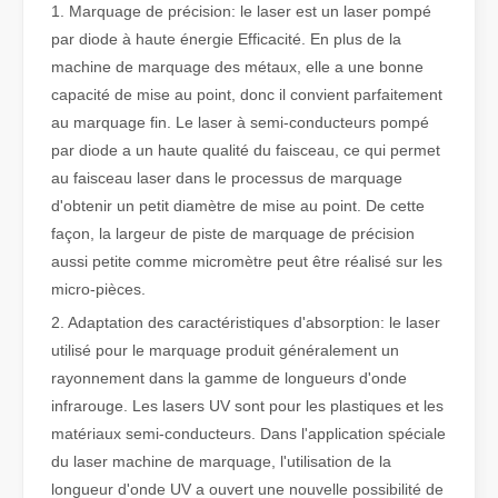
1. Marquage de précision: le laser est un laser pompé
par diode à haute énergie Efficacité. En plus de la
machine de marquage des métaux, elle a une bonne
Qu'est-ce que la découpe laser de tubes ?
capacité de mise au point, donc il convient parfaitement
La découpe laser de tubes est une technologie clé dans une industr
au marquage fin. Le laser à semi-conducteurs pompé
par diode a un haute qualité du faisceau, ce qui permet
au faisceau laser dans le processus de marquage
d'obtenir un petit diamètre de mise au point. De cette
façon, la largeur de piste de marquage de précision
aussi petite comme micromètre peut être réalisé sur les
micro-pièces.
2. Adaptation des caractéristiques d'absorption: le laser
utilisé pour le marquage produit généralement un
rayonnement dans la gamme de longueurs d'onde
infrarouge. Les lasers UV sont pour les plastiques et les
matériaux semi-conducteurs. Dans l'application spéciale
Comment choisir votre partenaire de travail : machine de découpe laser
du laser machine de marquage, l'utilisation de la
La découpe laser du métal est une méthode de précision largement 
longueur d'onde UV a ouvert une nouvelle possibilité de