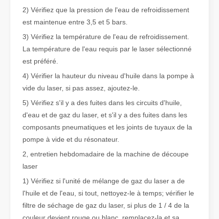
2) Vérifiez que la pression de l'eau de refroidissement
est maintenue entre 3,5 et 5 bars.
Qu'est-ce que la découpe laser de tubes ?
3) Vérifiez la température de l'eau de refroidissement.
La découpe laser de tubes est une technologie clé dans une industr
La température de l'eau requis par le laser sélectionné
est préféré.
4) Vérifier la hauteur du niveau d'huile dans la pompe à
vide du laser, si pas assez, ajoutez-le.
5) Vérifiez s'il y a des fuites dans les circuits d'huile,
d'eau et de gaz du laser, et s'il y a des fuites dans les
composants pneumatiques et les joints de tuyaux de la
pompe à vide et du résonateur.
2, entretien hebdomadaire de la machine de découpe
laser
1) Vérifiez si l'unité de mélange de gaz du laser a de
Comment choisir votre partenaire de travail : machine de découpe laser
l'huile et de l'eau, si tout, nettoyez-le à temps; vérifier le
La découpe laser du métal est une méthode de précision largement 
filtre de séchage de gaz du laser, si plus de 1 / 4 de la
couleur devient rouge ou blanc, remplacez-la et sa