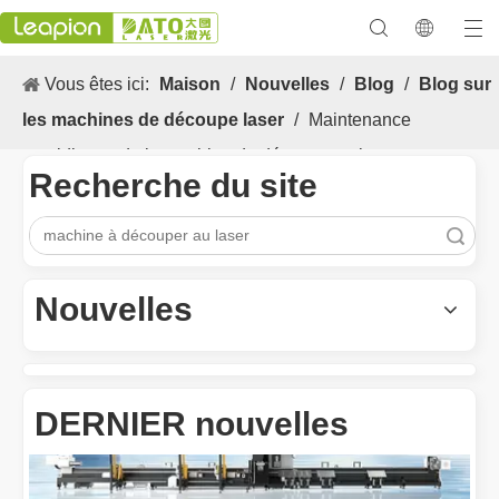
Vous êtes ici:
Maison
/
Nouvelles
/
Blog
/
Blog sur
les machines de découpe laser
/
Maintenance
quotidienne de la machine de découpe au laser
Recherche du site
recherche
Les Application et les caractéristiques exceptionnelles des machines de marquage laser
Les caractéristiques polyvalentes Application et les caractéristiq
Nouvelles
DERNIER nouvelles