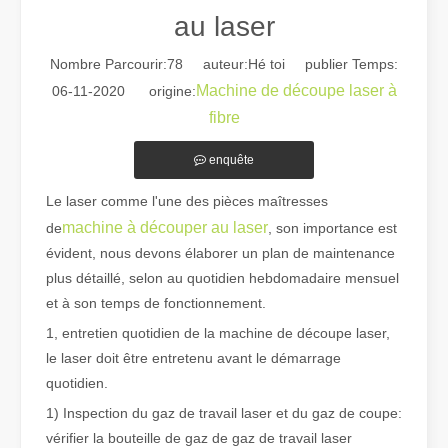
au laser
Nombre Parcourir:
78
auteur:Hé toi publier Temps:
Machine de découpe laser à
06-11-2020 origine:
fibre
enquête
Guide 2026 : Comment les machines de découpe de tubes au laser à fibre révolutionnent la fabrication de tuyaux
Guide 2026 : Comment les machines de découpe de tubes au laser à fi
Le laser comme l'une des pièces maîtresses
machine à découper au laser
de
, son importance est
évident, nous devons élaborer un plan de maintenance
plus détaillé, selon au quotidien hebdomadaire mensuel
et à son temps de fonctionnement.
1, entretien quotidien de la machine de découpe laser,
le laser doit être entretenu avant le démarrage
quotidien.
1) Inspection du gaz de travail laser et du gaz de coupe:
vérifier la bouteille de gaz de gaz de travail laser