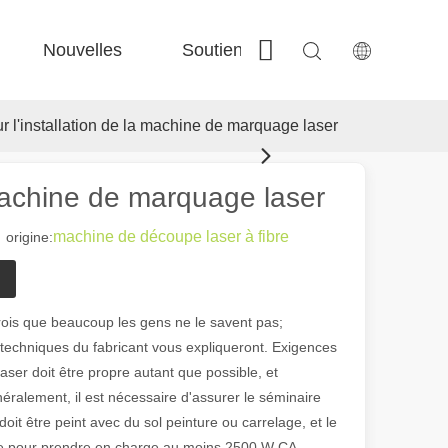
Nouvelles
Soutien
Contactez-nous
 Fe-Bs précisé 
 Production FC-BS nourrie de bobine 
 Échange polyvalent FE-EA 
 Couper en acier F-PL 
r l'installation de la machine de marquage laser
 machine de marquage laser
machine de découpe laser à fibre
rigine:
ois que beaucoup les gens ne le savent pas;
techniques du fabricant vous expliqueront. Exigences
ser doit être propre autant que possible, et
éralement, il est nécessaire d'assurer le séminaire
doit être peint avec du sol peinture ou carrelage, et le
ncipale pour prendre en charge au moins 2500 W CA