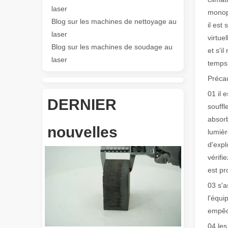
Les Application et les caractéristiques exceptionnelles des machines de marquage laser
laser
monoph
Les caractéristiques polyvalentes Application et les car
Blog sur les machines de nettoyage au
il est 
laser
virtue
Blog sur les machines de soudage au
et s'i
laser
temps 
Précau
01 il 
DERNIER
souffl
Révolutionnez la découpe de tubes : comment les machines de découpe de tubes laser transforment la fabrication
absorb
nouvelles
lumièr
d'expl
vérifi
est pr
03 s'a
l'équi
empêch
04 les