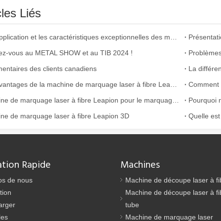
cles Liés
Les Application et les caractéristiques exceptionnelles des machines de marquage laser
z-vous au METAL SHOW et au TIB 2024 !
ntaires des clients canadiens
Les avantages de la machine de marquage laser à fibre Leapion
Comment c
Machine de marquage laser à fibre Leapion pour le marquage d'images de numéros Loaller
argement utilisée dans la fabrication du métal. Il peut couper une lar
ne de marquage laser à fibre Leapion 3D
ation Rapide
Machines
os de nous
Machine de découpe laser à fi
tion
Machine de découpe laser à fi
arger
tube
les
Machine de marquage laser