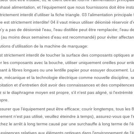
asé alimentation, et l'équipement que nous fournissons doit être instal
actéristiques exceptionnelles des machines de marquage laser Le paysage
strictement interdit d'utiliser la fiche triangle. 03 l'alimentation principal
lle est strictement interdite! 04 il vaut mieux utiliser déionisé réservoir 
l n'y a pas de désionisé l'eau, l'eau distillée peut être remplacée; l'eau 
(au moins deux semaines d'eau est recommandé) pour éviter affectant l'
tions d'utilisation de la machine de marquage:
est strictement interdit de toucher la surface des composants optiques av
er les composants avec la bouche, utiliser uniquement oreilles pour enlev
ant à fibres longues ou une lentille papier pour essuyer doucement. 
e, mécanique et la technologie électrique comme nouvelle discipline, 
oitation et d'entretien doit avoir des connaissances et des compétence
ez si le diaphragme moyen est propre, s'il n'est pas aligné, si l'extrémité 
opre.
ssurer que l'équipement peut être efficace; courir longtemps, tous les 8
pement n'est pas utilisé, veuillez éteindre à temps), assurez-vous que
ez le arrêt à long terme causé par une surchauffe à long terme de l'
 exigences relatives aux éléments optiques dans l'environnement de l'é