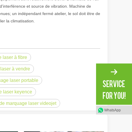
e d'interférence et source de vibration. Machine de
nues; un indépendant fermé atelier, le sol doit être de
r la climatisation.
laser à fibre
laser à vendre
ge laser portable
irant de l'original. Briller à travers le Pacifique : comment nos machi
 laser keyence
 de marquage laser videojet
WhatsApp