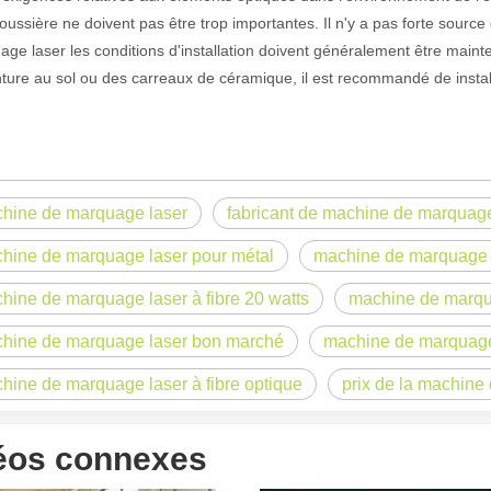
poussière ne doivent pas être trop importantes. Il n'y a pas forte sourc
ge laser les conditions d'installation doivent généralement être mainte
nture au sol ou des carreaux de céramique, il est recommandé de installe
hine de marquage laser
fabricant de machine de marquage 
hine de marquage laser pour métal
machine de marquage 
hine de marquage laser à fibre 20 watts
machine de marqua
 un public international tout en conservant le ton professionnel et insp
hine de marquage laser bon marché
machine de marquage
hine de marquage laser à fibre optique
prix de la machine
éos connexes