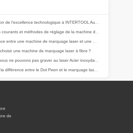
Présentation de l'excellence technologique à INTERTOOL Autriche
Problèmes courants et méthodes de réglage de la machine de marquage laser
La différence entre une machine de marquage laser et une machine de marquage pneumatique
hoisir une machine de marquage laser à fibre？
Pourquoi nous ne pouvons pas graver au laser Acier inoxydable ?
ge gamme de matériaux avec une haute précision et peu de déchets. Dans
Quelle est la différence entre le Dot Peen et le marquage laser ?
bre
bre de