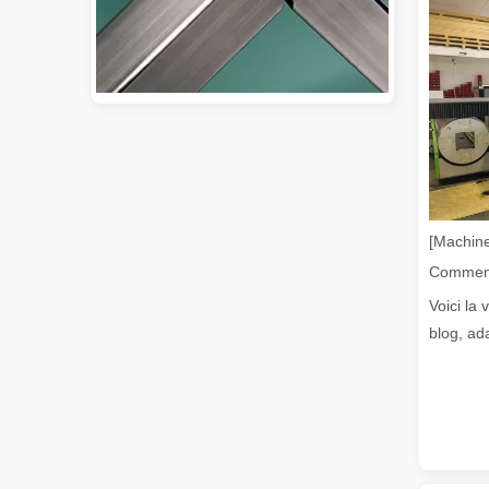
Guide 2026 : Comment les machines de découpe de tubes au laser à fibre révolutionnent la fabrication de tuyaux
Guide 2026 : Comment les machines de découpe de tubes au 
[Machine
Voici la 
blog, ad
Qu'est-ce que la découpe laser de tubes ?
La découpe laser de tubes est une technologie clé dans u