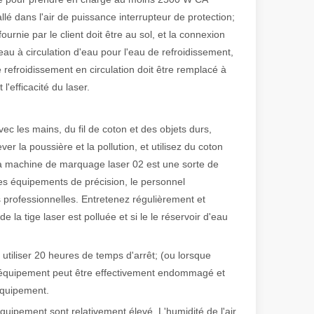
lé dans l'air de puissance interrupteur de protection;
 de fabrication et industriel moderne, les machines de marquage laser s
e fournie par le client doit être au sol, et la connexion
d'eau à circulation d'eau pour l'eau de refroidissement,
de refroidissement en circulation doit être remplacé à
efficacité du laser.
ec les mains, du fil de coton et des objets durs,
er la poussière et la pollution, et utilisez du coton
La machine de marquage laser 02 est une sorte de
ses équipements de précision, le personnel
s professionnelles. Entretenez régulièrement et
de la tige laser est polluée et si le le réservoir d'eau
 utiliser 20 heures de temps d'arrêt; (ou lorsque
 l'équipement peut être effectivement endommagé et
équipement.
quipement sont relativement élevé. L'humidité de l'air