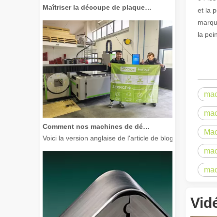
Maîtriser la découpe de plaques épaisses : comment les machines de découpe laser à fibre révolutionnent la fabrication
et la 
marqua
la pei
mac
mac
Comment nos machines de découpe laser renforcent la fabrication mexicaine
Mac
Voici la version anglaise de l'article de blog, adaptée à
mac
mac
Vid