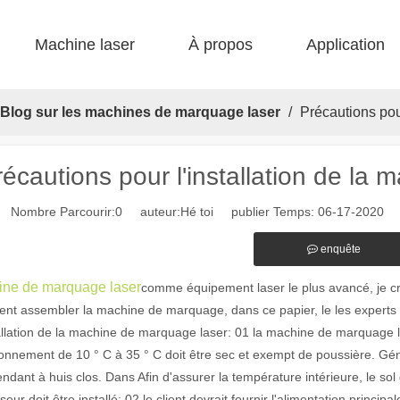
Machine laser
À propos
Application
 F-bs lit simple enfermé 
 F-gr grande taille 
 F-EA économique 
 Production FC-B Fed enroulée 
 F-MI Mini 
 FB BASIC 
Blog sur les machines de marquage laser
/
Précautions pou
récautions pour l'installation de la
Nombre Parcourir:
0
auteur:Hé toi publier Temps: 06-17-2020 o
enquête
ne de marquage laser
comme équipement laser le plus avancé, je cr
t assembler la machine de marquage, dans ce papier, le les experts 
allation de la machine de marquage laser: 01 la machine de marquage la
ronnement de 10 ° C à 35 ° C doit être sec et exempt de poussière. Gén
ndant à huis clos. Dans Afin d'assurer la température intérieure, le sol 
iseur doit être installé; 02 le client devrait fournir l'alimentation pri