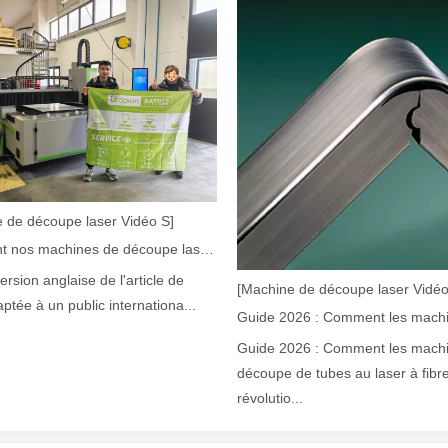
laser à fibre révolutionnent la fabrication de tuyauxDans le monde en év
 de découpe laser Vidéo S]
Comment nos machines de découpe laser renforcent la fabrication mexicaine
version anglaise de l'article de
[Machine de découpe laser Vidéo
aptée à un public internationa...
Guide 2026 : Comment les mach
découpe de tubes au laser à fibr
révolutio...
ne industrie manufacturière en développement rapide. Il peut traiter un