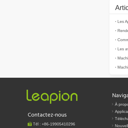
Arti
Rende
Comme
Comment choisir votre partenaire de travail : machine de découpe laser
La découpe laser du métal est une méthode de précision l
Machi
Navig
À prop
Applica
Contactez-nous
Téléch
Tél :
+86-
19905410296

La découpe laser de tôles est une méthode de découpe largement utilisée.
Nouvel