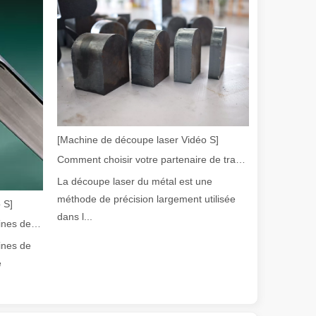
olution rapide de la fabrication métallique, l'efficacité et la précisio
[Machine de découpe laser Vidéo S]
Comment choisir votre partenaire de travail : machine de découpe laser
La découpe laser du métal est une
méthode de précision largement utilisée
 S]
dans l...
Guide 2026 : Comment les machines de découpe de tubes au laser à fibre révolutionnent la fabrication de tuyaux
ines de
e
e variété de tubes métalliques avec une précision et une efficacité él