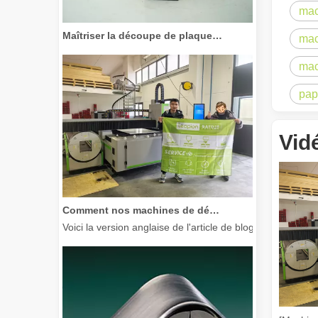
mac
Maîtriser la découpe de plaques épaisses : comment les machines de découpe laser à fibre révolutionnent la fabrication
mac
mac
pap
Vid
Comment nos machines de découpe laser renforcent la fabrication mexicaine
Voici la version anglaise de l'article de blog, adaptée à