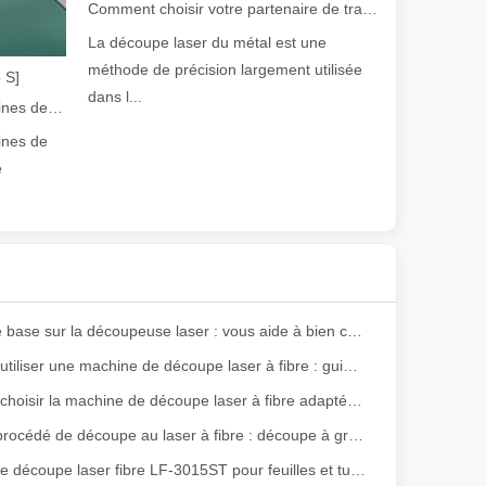
Comment choisir votre partenaire de travail : machine de découpe laser
La découpe laser du métal est une
méthode de précision largement utilisée
 S]
dans l...
Guide 2026 : Comment les machines de découpe de tubes au laser à fibre révolutionnent la fabrication de tuyaux
ines de
e
olution rapide de la fabrication métallique, l'efficacité et la précisio
Notions de base sur la découpeuse laser : vous aide à bien comprendre
Comment utiliser une machine de découpe laser à fibre : guide du débutant
Comment choisir la machine de découpe laser à fibre adaptée à vos besoins
Nouveau procédé de découpe au laser à fibre : découpe à grande vitesse de l'acier au carbone utilisant de l'oxygène, mise au point négative
Machine de découpe laser fibre LF-3015ST pour feuilles et tubes
e variété de tubes métalliques avec une précision et une efficacité él