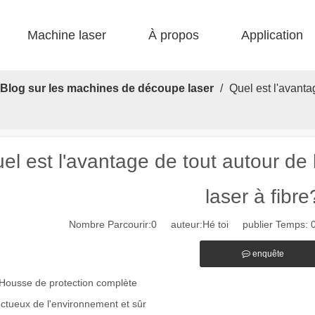
Machine laser
À propos
Application
 F-bs lit simple enfermé 
 F-gr grande taille 
 F-EA économique 
 Production FC-B Fed enroulée 
 F-MI Mini 
 FB BASIC 
Blog sur les machines de découpe laser
/
Quel est l'avant
el est l'avantage de tout autour d
laser à fibre
Nombre Parcourir:
0
auteur:Hé toi publier Temps: 
enquête
Housse de protection complète
ctueux de l'environnement et sûr