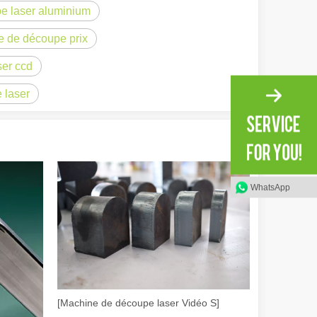
e laser aluminium
e de découpe prix
er ccd
 laser
WhatsApp
irant de l'original. Briller à travers le Pacifique : comment nos machi
[Machine de découpe laser Vidéo S]