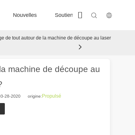
Nouvelles
Soutien
Contactez-nous
 Fe-Bs précisé 
 Production FC-BS nourrie de bobine 
 Échange polyvalent FE-EA 
 Couper en acier F-PL 
age de tout autour de la machine de découpe au laser
e la machine de découpe au
?
Propulsé
03-28-2020 origine: