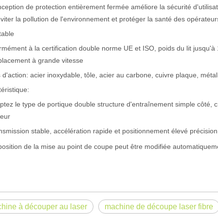
ception de protection entièrement fermée améliore la sécurité d'utilis
viter la pollution de l'environnement et protéger la santé des opérateur
actéristiques exceptionnelles des machines de marquage laser Le paysage
table
mément à la certification double norme UE et ISO, poids du lit jusqu'à 1
placement à grande vitesse
 d'action: acier inoxydable, tôle, acier au carbone, cuivre plaque, métal 
éristique:
ptez le type de portique double structure d'entraînement simple côté, cr
teur
nsmission stable, accélération rapide et positionnement élevé précision
position de la mise au point de coupe peut être modifiée automatique
hine à découper au laser
machine de découpe laser fibre