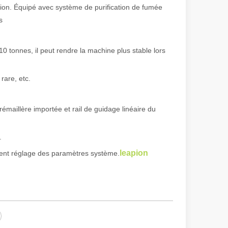
ation. Équipé avec système de purification de fumée
s
 de fabrication et industriel moderne, les machines de marquage laser s
0 tonnes, il peut rendre la machine plus stable lors
rare, etc.
émaillère importée et rail de guidage linéaire du
.
leapion
ment réglage des paramètres système.