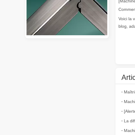
[Machine
Voici la 
blog, ad
Guide 2026 : Comment les machines de découpe de tubes au laser à fibre révolutionnent la fabrication de tuyaux
Guide 2026 : Comment les machines de découpe de tubes au 
Arti
Machi
Qu'est-ce que la découpe laser de tubes ?
Machi
La découpe laser de tubes est une technologie clé dans u