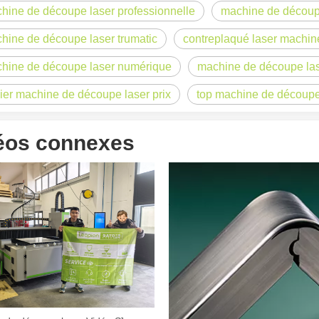
hine de découpe laser professionnelle
machine de découp
hine de découpe laser trumatic
contreplaqué laser machin
hine de découpe laser numérique
machine de découpe las
ier machine de découpe laser prix
top machine de découpe
éos connexes
 un public international tout en conservant le ton professionnel et insp