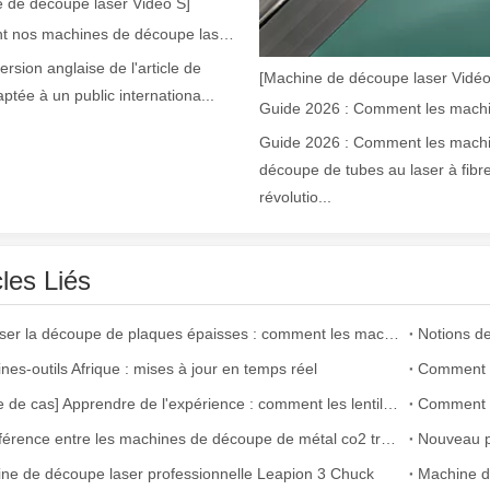
 de découpe laser Vidéo S]
Comment nos machines de découpe laser renforcent la fabrication mexicaine
version anglaise de l'article de
[Machine de découpe laser Vidéo
aptée à un public internationa...
Guide 2026 : Comment les mach
découpe de tubes au laser à fibr
révolutio...
laser à fibre révolutionnent la fabrication de tuyauxDans le monde en év
cles Liés
Maîtriser la découpe de plaques épaisses : comment les machines de découpe laser à fibre révolutionnent la fabrication
nes-outils Afrique : mises à jour en temps réel
[Alerte de cas] Apprendre de l'expérience : comment les lentilles découpées au laser de mauvaise qualité affectent la production
La différence entre les machines de découpe de métal co2 traditionnelles et la machine de découpe laser à fibre
ne de découpe laser professionnelle Leapion 3 Chuck
ne industrie manufacturière en développement rapide. Il peut traiter un