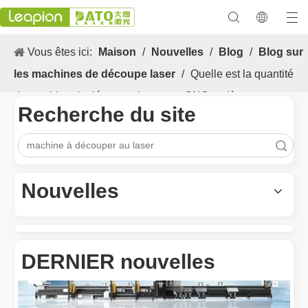
Vous êtes ici:
Maison
/
Nouvelles
/
Blog
/
Blog sur
les machines de découpe laser
/
Quelle est la quantité
de machine de découpe de tuyaux CNC entièrement
Recherche du site
automatique?
recherche
Les Application et les caractéristiques exceptionnelles des machines de marquage laser
Les caractéristiques polyvalentes Application et les caractéristiq
Nouvelles
DERNIER nouvelles