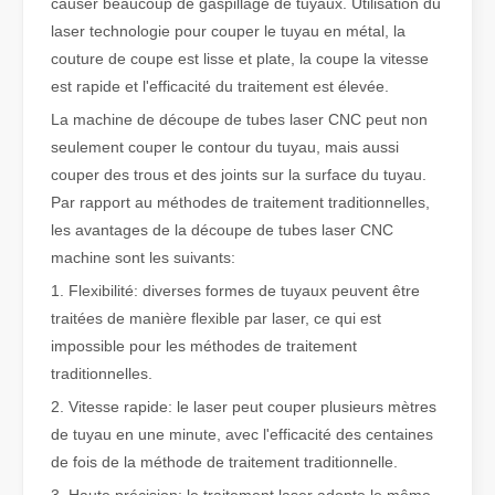
causer beaucoup de gaspillage de tuyaux. Utilisation du
laser technologie pour couper le tuyau en métal, la
Qu'est-ce que la découpe laser de tubes ?
couture de coupe est lisse et plate, la coupe la vitesse
La découpe laser de tubes est une technologie clé dans une industr
est rapide et l'efficacité du traitement est élevée.
La machine de découpe de tubes laser CNC peut non
seulement couper le contour du tuyau, mais aussi
couper des trous et des joints sur la surface du tuyau.
Par rapport au méthodes de traitement traditionnelles,
les avantages de la découpe de tubes laser CNC
machine sont les suivants:
1. Flexibilité: diverses formes de tuyaux peuvent être
traitées de manière flexible par laser, ce qui est
impossible pour les méthodes de traitement
traditionnelles.
2. Vitesse rapide: le laser peut couper plusieurs mètres
Comment choisir votre partenaire de travail : machine de découpe laser
de tuyau en une minute, avec l'efficacité des centaines
La découpe laser du métal est une méthode de précision largement 
de fois de la méthode de traitement traditionnelle.