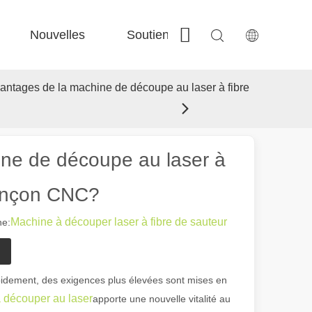
Nouvelles
Soutien
Contactez-nous
 Fe-Bs précisé 
 Production FC-BS nourrie de bobine 
 Échange polyvalent FE-EA 
 Couper en acier F-PL 
vantages de la machine de découpe au laser à fibre
ine de découpe au laser à
oinçon CNC?
Machine à découper laser à fibre de sauteur
e:
apidement, des exigences plus élevées sont mises en
 découper au laser
apporte une nouvelle vitalité au