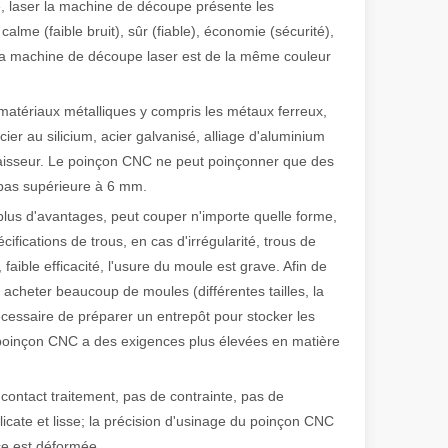
e, laser la machine de découpe présente les
alme (faible bruit), sûr (fiable), économie (sécurité),
la machine de découpe laser est de la même couleur
 de fabrication et industriel moderne, les machines de marquage laser s
matériaux métalliques y compris les métaux ferreux,
cier au silicium, acier galvanisé, alliage d'aluminium
épaisseur. Le poinçon CNC ne peut poinçonner que des
 pas supérieure à 6 mm.
a plus d'avantages, peut couper n'importe quelle forme,
ifications de trous, en cas d'irrégularité, trous de
faible efficacité, l'usure du moule est grave. Afin de
 acheter beaucoup de moules (différentes tailles, la
écessaire de préparer un entrepôt pour stocker les
 poinçon CNC a des exigences plus élevées en matière
contact traitement, pas de contrainte, pas de
icate et lisse; la précision d'usinage du poinçon CNC
ce est déformée.