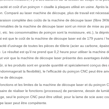
icacité et coût d'un poinçon + cisaille à plaques utilisé en usine. Après la
n. Comparé au laser machine de découpe, plus de travail est nécessai
raison complète des coûts de la machine de découpe laser (fibre 3KW
mables de la machine de découpe laser sont un miroir de mise au poin
, etc. les consommables de poinçon sont la moisissure, etc.), la dépréc
at est que le coût de la machine de découpe laser est de 179 yuans / h
cacité d'usinage de toutes les pièces de tôlerie (acier au carbone, épai
. Le résultat est qu'il ne prend que 0,2 heure pour utiliser la machine d
t voir que la machine de découpe laser présente des avantages évidents
ûr, si les produits sont en grande quantité et spécialement conçus de
ndommagerait la flexibilité), le l'efficacité du poinçon CNC peut être am
 un public international tout en conservant le ton professionnel et insp
ne de découpe.
 fonctions et les limites de la machine de découpe laser et du poinçon CN
aire de réaliser le fonctions (processus) de persienne, dessin de lumièr
ge, seul le poinçon CNC peut être utilisé; pour la lame de scie avec co
pe laser peut être compétente.