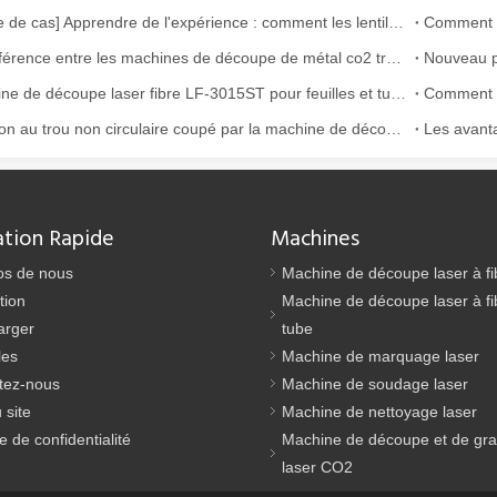
[Alerte de cas] Apprendre de l'expérience : comment les lentilles découpées au laser de mauvaise qualité affectent la production
gement utilisée. Il est connu pour sa précision, son efficacité et sa p
La différence entre les machines de découpe de métal co2 traditionnelles et la machine de découpe laser à fibre
Machine de découpe laser fibre LF-3015ST pour feuilles et tubes
Solution au trou non circulaire coupé par la machine de découpe laser fibre
ation Rapide
Machines
os de nous
Machine de découpe laser à fi
tion
Machine de découpe laser à fi
arger
tube
e grâce à sa précision et son efficacité supérieures. Cette technologie
les
Machine de marquage laser
tez-nous
Machine de soudage laser
 site
Machine de nettoyage laser
ue de confidentialité
Machine de découpe et de gr
laser CO2