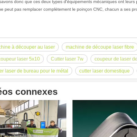
savons donc que ces deux types d'équipements mécaniques ont leurs 
 ne peut pas remplacer complètement le poinçon CNC, chacun a ses pr
hine à découper au laser
machine de découpe laser fibre
oupeur laser 5x10
Cutter laser 7w
coupeur de laser de
laser à fibre révolutionnent la fabrication de tuyauxDans le monde en év
ter laser de bureau pour le métal
cutter laser domestique
éos connexes