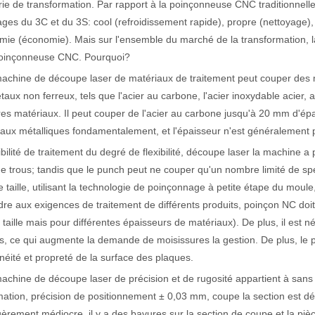
rie de transformation. Par rapport à la poinçonneuse CNC traditionnell
ges du 3C et du 3S: cool (refroidissement rapide), propre (nettoyage), c
ie (économie). Mais sur l'ensemble du marché de la transformation, 
actéristiques exceptionnelles des machines de marquage laser Le paysage
oinçonneuse CNC. Pourquoi?
machine de découpe laser de matériaux de traitement peut couper des 
taux non ferreux, tels que l'acier au carbone, l'acier inoxydable acier, a
res matériaux. Il peut couper de l'acier au carbone jusqu'à 20 mm d'
aux métalliques fondamentalement, et l'épaisseur n'est généralement
xibilité de traitement du degré de flexibilité, découpe laser la machine 
 de trous; tandis que le punch peut ne couper qu'un nombre limité de spéc
 taille, utilisant la technologie de poinçonnage à petite étape du moule, 
re aux exigences de traitement de différents produits, poinçon NC doit
aille mais pour différentes épaisseurs de matériaux). De plus, il est n
, ce qui augmente la demande de moisissures la gestion. De plus, le
néité et propreté de la surface des plaques.
machine de découpe laser de précision et de rugosité appartient à sans 
ation, précision de positionnement ± 0,03 mm, coupe la section est dél
gèrement médiocre, il y a des bavures sur la section de coupe et la piè