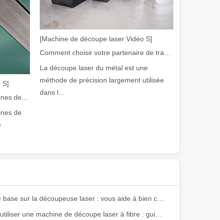
e variété de tubes métalliques avec une précision et une efficacité él
[Machine de découpe laser Vidéo S]
Comment choisir votre partenaire de travail : machine de découpe laser
La découpe laser du métal est une
méthode de précision largement utilisée
 S]
dans l...
Guide 2026 : Comment les machines de découpe de tubes au laser à fibre révolutionnent la fabrication de tuyaux
ines de
ge gamme de matériaux avec une haute précision et peu de déchets. Dans
e
Notions de base sur la découpeuse laser : vous aide à bien comprendre
Comment utiliser une machine de découpe laser à fibre : guide du débutant