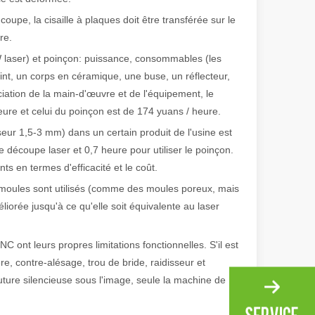
 coupe, la cisaille à plaques doit être transférée sur le
re.
 laser) et poinçon: puissance, consommables (les
t, un corps en céramique, une buse, un réflecteur,
iation de la main-d'œuvre et de l'équipement, le
eure et celui du poinçon est de 174 yuans / heure.
sseur 1,5-3 mm) dans un certain produit de l'usine est
e découpe laser et 0,7 heure pour utiliser le poinçon.
 en termes d'efficacité et le coût.
s moules sont utilisés (comme des moules poreux, mais
éliorée jusqu'à ce qu'elle soit équivalente au laser
irant de l'original. Briller à travers le Pacifique : comment nos machi
C ont leurs propres limitations fonctionnelles. S'il est
e, contre-alésage, trou de bride, raidisseur et
uture silencieuse sous l'image, seule la machine de