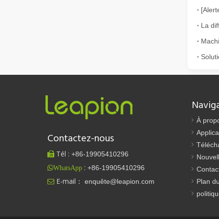
La découpe laser de tôles est une méthode de découpe largement utilisée.
La découpe laser de tôles est une méthode de découpe lar
Navig
À prop
Applica
Est-ce un bon choix ? Quelle est la force du soudage laser ?
Contactez-nous
Téléch
Le soudage au laser a révolutionné la fabrication modern
Tél :
+86-
19905410296

Nouvel
:
+86-19905410296
WhatsApp
Contac
E-mail：
enquête@leapion.com
Plan du

politiq