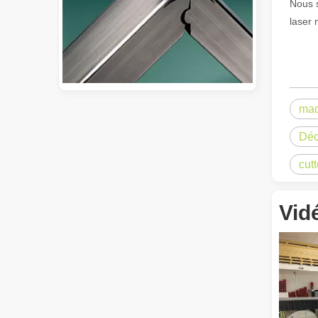
Nous 
laser
mac
Guide 2026 : Comment les machines de découpe de tubes au laser à fibre révolutionnent la fabrication de tuyaux
Déc
Guide 2026 : Comment les machines de découpe de tubes au 
cut
Vid
Qu'est-ce que la découpe laser de tubes ?