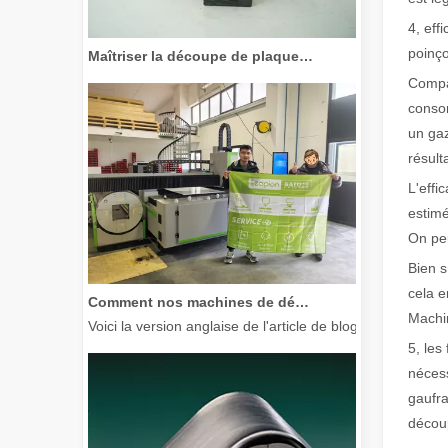
4, eff
Maîtriser la découpe de plaques épaisses : comment les machines de découpe laser à fibre révolutionnent la fabrication
poinço
Compa
consom
un gaz
résult
L'effi
estimé
On peu
Bien s
Comment nos machines de découpe laser renforcent la fabrication mexicaine
cela e
Voici la version anglaise de l'article de blog, adaptée à
Machi
5, les
nécess
gaufra
décou