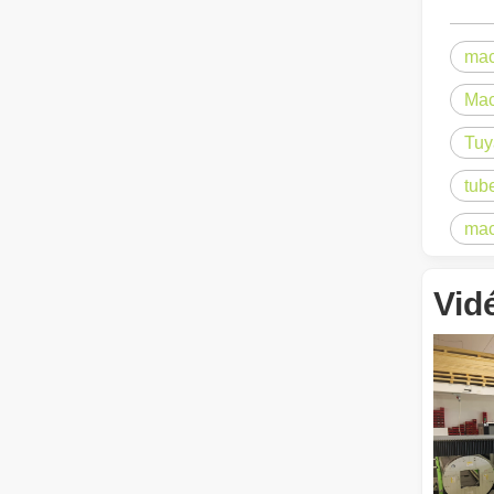
mac
Mac
Tuy
tub
mac
Comment choisir votre partenaire de travail : machine de découpe laser
La découpe laser du métal est une méthode de précision l
Vid