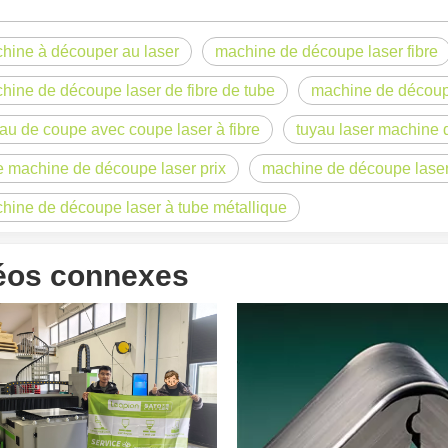
hine à découper au laser
machine de découpe laser fibre
hine de découpe laser de fibre de tube
machine de découp
au de coupe avec coupe laser à fibre
tuyau laser machine 
e machine de découpe laser prix
machine de découpe laser
hine de découpe laser à tube métallique
argement utilisée dans la fabrication du métal. Il peut couper une lar
éos connexes