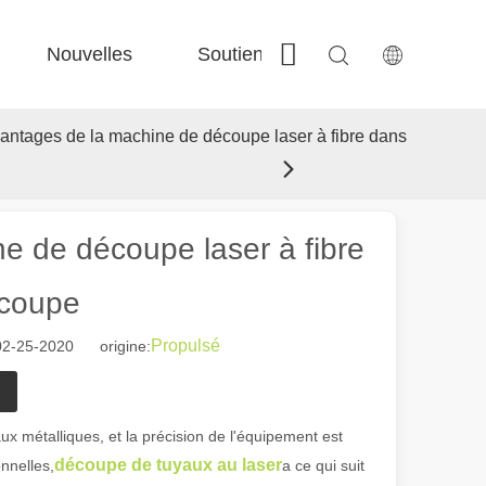
Nouvelles
Soutien
Contactez-nous
 Fe-Bs précisé 
 Production FC-BS nourrie de bobine 
 Échange polyvalent FE-EA 
 Couper en acier F-PL 
vantages de la machine de découpe laser à fibre dans
e de découpe laser à fibre
 coupe
Propulsé
02-25-2020 origine:
aux métalliques, et la précision de l'équipement est
découpe de tuyaux au laser
nnelles,
a ce qui suit