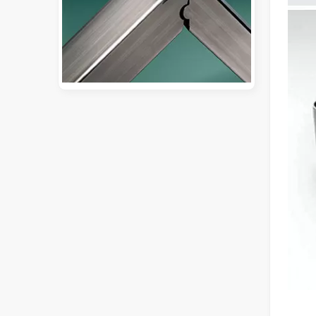
Guide 2026 : Comment les machines de découpe de tubes au laser à fibre révolutionnent la fabrication de tuyaux
Guide 2026 : Comment les machines de découpe de tubes au 
Qu'est-ce que la découpe laser de tubes ?
La découpe laser de tubes est une technologie clé dans u