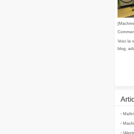
La découpe laser de tôles est une méthode de découpe largement utilisée.
La découpe laser de tôles est une méthode de découpe lar
[Machine
Voici la 
blog, ad
Est-ce un bon choix ? Quelle est la force du soudage laser ?
Le soudage au laser a révolutionné la fabrication modern
Arti
Machi