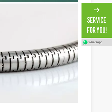
WhatsApp
olution rapide de la fabrication métallique, l'efficacité et la précisio
e variété de tubes métalliques avec une précision et une efficacité él