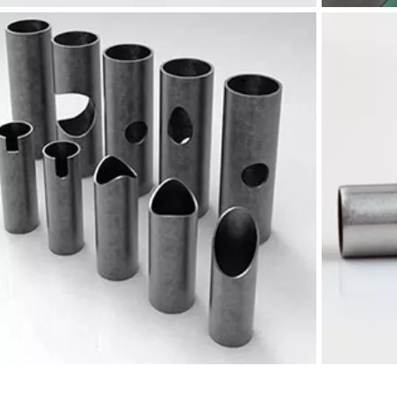
laser à fibre révolutionnent la fabrication de tuyauxDans le monde en év
ne industrie manufacturière en développement rapide. Il peut traiter un