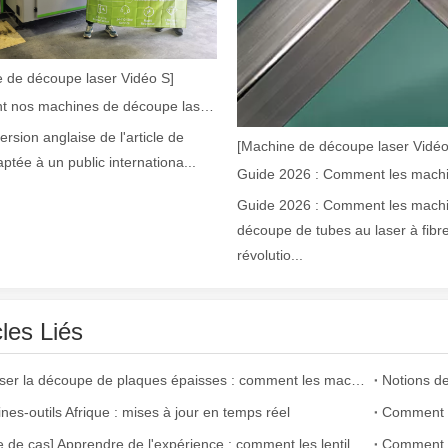
gement utilisée. Il est connu pour sa précision, son efficacité et sa p
 de découpe laser Vidéo S]
Comment nos machines de découpe laser renforcent la fabrication mexicaine
version anglaise de l'article de
[Machine de découpe laser Vidéo
aptée à un public internationa...
Guide 2026 : Comment les mach
découpe de tubes au laser à fibr
révolutio...
e grâce à sa précision et son efficacité supérieures. Cette technologie
cles Liés
Maîtriser la découpe de plaques épaisses : comment les machines de découpe laser à fibre révolutionnent la fabrication
nes-outils Afrique : mises à jour en temps réel
[Alerte de cas] Apprendre de l'expérience : comment les lentilles découpées au laser de mauvaise qualité affectent la production