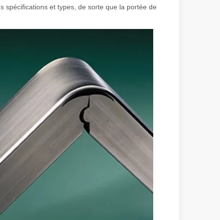
s spécifications et types, de sorte que la portée de
irant de l'original. Briller à travers le Pacifique : comment nos machi