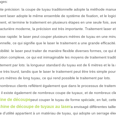
ages:
te précision: la coupe de tuyau traditionnelle adopte la méthode manue
actéristiques exceptionnelles des machines de marquage laser Le paysage
ment laser adopte le même ensemble de système de fixation, et le logi
ment, et termine le traitement en plusieurs étapes en une seule fois, a
cturière moderne, la précision est très importante. Traitement laser et
esse rapide: le laser peut couper plusieurs mètres de tuyau en une mi
ionnelle, ce qui signifie que le laser le traitement a une grande efficacité
xibilité: le laser peut traiter de manière flexible diverses formes, ce q
tion complexe, ce qui est inimaginable les moyens de traitement tradit
itement par lots: la longueur standard du tuyau est de 6 mètres et le la
e très lourd, tandis que le laser le traitement peut être très simple po
urs mètres de long tuyau, ce qui rend possible le traitement par lots.
nombreux clients reflètent également que dans le processus de traitem
 il existe également de nombreux coupe de tuyaux, et de nombreux client
ine de découpe
peut couper le tuyau de forme spéciale, en fait, ce
hine de découpe de tuyaux au laser
a envisagé différentes taill
 d'utilité appartient à un matériau de tuyau, qui adopte un serrage él