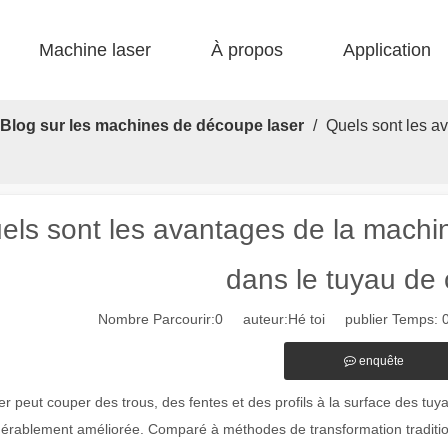
Machine laser
À propos
Application
 F-bs lit simple enfermé 
 F-gr grande taille 
 F-EA économique 
 Production FC-B Fed enroulée 
 F-MI Mini 
 FB BASIC 
Blog sur les machines de découpe laser
/
Quels sont les a
els sont les avantages de la machin
dans le tuyau de
Nombre Parcourir:
0
auteur:Hé toi publier Temps: 
enquête
er peut couper des trous, des fentes et des profils à la surface des tuy
érablement améliorée. Comparé à méthodes de transformation traditio