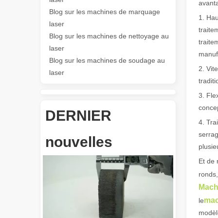
avant
Blog sur les machines de marquage
1. Hau
Les Application et les caractéristiques exceptionnelles des machines de marquage laser
laser
Les caractéristiques polyvalentes Application et les car
traite
Blog sur les machines de nettoyage au
traite
laser
manufa
Blog sur les machines de soudage au
2. Vit
laser
tradit
3. Fle
concep
DERNIER
4. Tra
Révolutionnez la découpe de tubes : comment les machines de découpe de tubes laser transforment la fabrication
serrag
nouvelles
plusie
Et de 
ronds,
Mach
mac
le
modèle