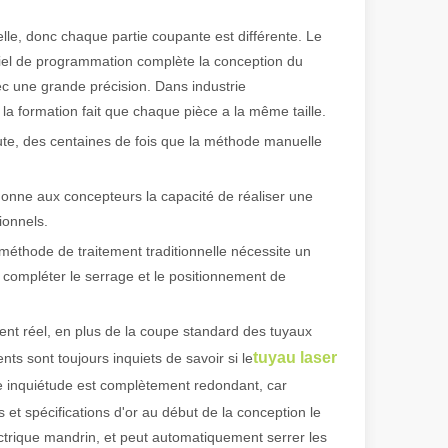
lle, donc chaque partie coupante est différente. Le
 de fabrication et industriel moderne, les machines de marquage laser s
ciel de programmation complète la conception du
vec une grande précision. Dans industrie
 la formation fait que chaque pièce a la même taille.
nute, des centaines de fois que la méthode manuelle
.
ui donne aux concepteurs la capacité de réaliser une
ionnels.
 méthode de traitement traditionnelle nécessite un
ur compléter le serrage et le positionnement de
ent réel, en plus de la coupe standard des tuyaux
tuyau laser
s sont toujours inquiets de savoir si le
tte inquiétude est complètement redondant, car
es et spécifications d'or au début de la conception le
ectrique mandrin, et peut automatiquement serrer les