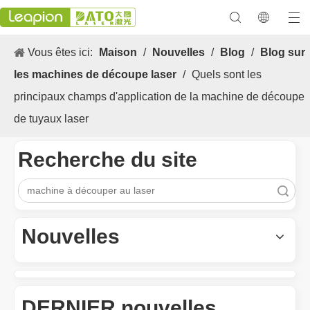
Vous êtes ici:
Maison
/
Nouvelles
/
Blog
/
Blog sur
les machines de découpe laser
/
Quels sont les
principaux champs d'application de la machine de découpe
de tuyaux laser
Recherche du site
Les Application et les caractéristiques exceptionnelles des machines de marquage laser
Les caractéristiques polyvalentes Application et les caractéristiq
recherche
Nouvelles
DERNIER nouvelles