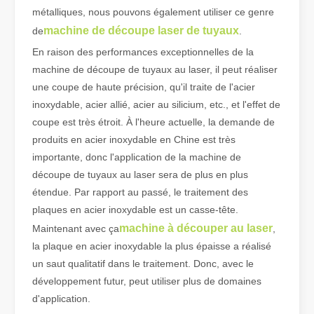
métalliques, nous pouvons également utiliser ce genre
machine de découpe laser de tuyaux
de
.
Qu'est-ce que la découpe laser de tubes ?
En raison des performances exceptionnelles de la
La découpe laser de tubes est une technologie clé dans une industr
machine de découpe de tuyaux au laser, il peut réaliser
une coupe de haute précision, qu'il traite de l'acier
inoxydable, acier allié, acier au silicium, etc., et l'effet de
coupe est très étroit. À l'heure actuelle, la demande de
produits en acier inoxydable en Chine est très
importante, donc l'application de la machine de
découpe de tuyaux au laser sera de plus en plus
étendue. Par rapport au passé, le traitement des
plaques en acier inoxydable est un casse-tête.
machine à découper au laser
Maintenant avec ça
,
la plaque en acier inoxydable la plus épaisse a réalisé
un saut qualitatif dans le traitement. Donc, avec le
Comment choisir votre partenaire de travail : machine de découpe laser
développement futur, peut utiliser plus de domaines
La découpe laser du métal est une méthode de précision largement 
d'application.