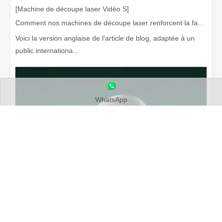
[Machine de découpe laser Vidéo S]
Comment nos machines de découpe laser renforcent la fabrication mexicaine
Qu’est-ce que la découpe laser ? La science de la tranche
Voici la version anglaise de l'article de blog, adaptée à un
Qu’est-ce que la découpe laser ? La science de la trancheÀ la bas
public internationa...
WhatsApp
Enlèvement de peinture au laser, vous devez choisir la meilleure façon d'enlever la peinture
Dans le domaine du traitement et de la restauration de surfaces, 