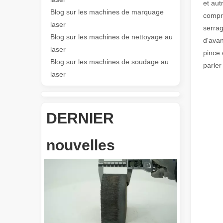
et aut
Blog sur les machines de marquage
compri
Les Application et les caractéristiques exceptionnelles des machines de marquage laser
laser
serrag
Les caractéristiques polyvalentes Application et les car
Blog sur les machines de nettoyage au
d'avan
laser
pince 
Blog sur les machines de soudage au
parler
laser
DERNIER
Révolutionnez la découpe de tubes : comment les machines de découpe de tubes laser transforment la fabrication
nouvelles