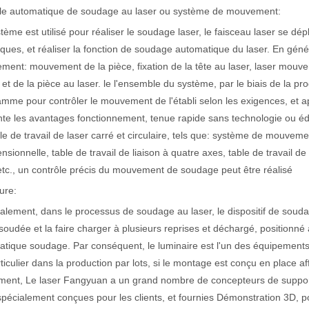
ble automatique de soudage au laser ou système de mouvement:
tème est utilisé pour réaliser le soudage laser, le faisceau laser se dé
iques, et réaliser la fonction de soudage automatique du laser. En génér
ent: mouvement de la pièce, fixation de la tête au laser, laser mouve
e et de la pièce au laser. le l'ensemble du système, par le biais de l
mme pour contrôler le mouvement de l'établi selon les exigences, et ap
te les avantages fonctionnement, tenue rapide sans technologie ou éd
laser à fibre révolutionnent la fabrication de tuyauxDans le monde en év
le de travail de laser carré et circulaire, tels que: système de mouveme
ensionnelle, table de travail de liaison à quatre axes, table de travail d
etc., un contrôle précis du mouvement de soudage peut être réalisé
ture:
lement, dans le processus de soudage au laser, le dispositif de soudage
soudée et la faire charger à plusieurs reprises et déchargé, positionné à 
tique soudage. Par conséquent, le luminaire est l'un des équipements
ticulier dans la production par lots, si le montage est conçu en place aff
ment, Le laser Fangyuan a un grand nombre de concepteurs de support
spécialement conçues pour les clients, et fournies Démonstration 3D, 
ne industrie manufacturière en développement rapide. Il peut traiter un