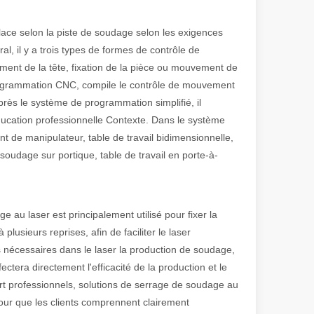
place selon la piste de soudage selon les exigences
al, il y a trois types de formes de contrôle de
ment de la tête, fixation de la pièce ou mouvement de
a programmation CNC, compile le contrôle de mouvement
rès le système de programmation simplifié, il
ucation professionnelle Contexte. Dans le système
olution rapide de la fabrication métallique, l'efficacité et la précisio
nt de manipulateur, table de travail bidimensionnelle,
e soudage sur portique, table de travail en porte-à-
 au laser est principalement utilisé pour fixer la
plusieurs reprises, afin de faciliter le laser
 nécessaires dans le laser la production de soudage,
ectera directement l'efficacité de la production et le
 professionnels, solutions de serrage de soudage au
pour que les clients comprennent clairement
e variété de tubes métalliques avec une précision et une efficacité él