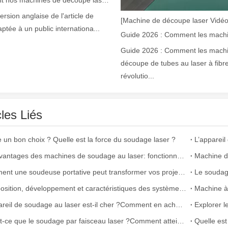
version anglaise de l'article de
[Machine de découpe laser Vidéo
aptée à un public internationa...
Guide 2026 : Comment les mach
découpe de tubes au laser à fibr
ns la fabrication moderne. Que vous soyez propriétaire d'une petite ent
révolutio...
cles Liés
e un bon choix ? Quelle est la force du soudage laser ?
Les avantages des machines de soudage au laser: fonctionnement simple, haute efficacité et précision
Comment une soudeuse portative peut transformer vos projets de soudage
Le soudage 
Composition, développement et caractéristiques des systèmes de soudage laser
Machine à 
n et l’efficacité sont d’une importance primordiale. L'appareil de souda
L’appareil de soudage au laser est-il cher ?Comment en acheter un à moindre coût ?
Qu’est-ce que le soudage par faisceau laser ?Comment atteint-il une haute précision ?
Quelle est