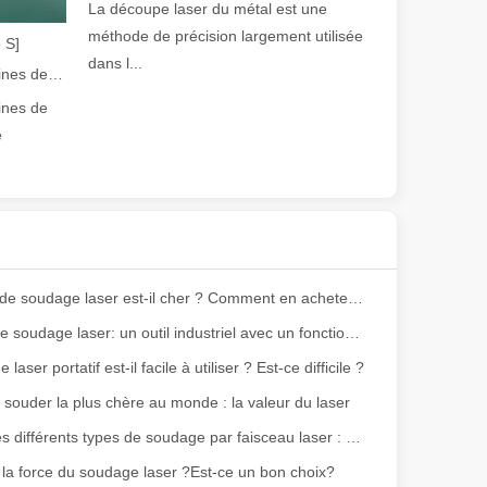
La découpe laser du métal est une
méthode de précision largement utilisée
 S]
dans l...
Guide 2026 : Comment les machines de découpe de tubes au laser à fibre révolutionnent la fabrication de tuyaux
ines de
e
reprise, un amateur ou que vous fassiez partie d'une opération de fabri
L’appareil de soudage laser est-il cher ? Comment en acheter un à moindre coût ?
Machine de soudage laser: un outil industriel avec un fonctionnement simple et large Application S
laser portatif est-il facile à utiliser ? Est-ce difficile ?
souder la plus chère au monde : la valeur du laser
ge au laser s'impose comme la pierre angulaire des processus d'assembla
Explorer les différents types de soudage par faisceau laser : un guide complet
 la force du soudage laser ?Est-ce un bon choix?