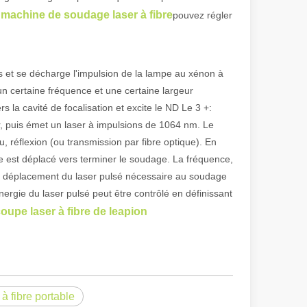
machine de soudage laser à fibre
u
pouvez régler
olyvalence. Cependant, certains pourraient dire que la découpe laser a 
s et se décharge l'impulsion de la lampe au xénon à
n certaine fréquence et une certaine largeur
s la cavité de focalisation et excite le ND Le 3 +:
er, puis émet un laser à impulsions de 1064 nm. Le
u, réflexion (ou transmission par fibre optique). En
ue est déplacé vers terminer le soudage. La fréquence,
n de déplacement du laser pulsé nécessaire au soudage
ergie du laser pulsé peut être contrôlé en définissant
 avancée offre des avantages significatifs par rapport aux méthodes de 
upe laser à fibre de leapion
 fibre portable