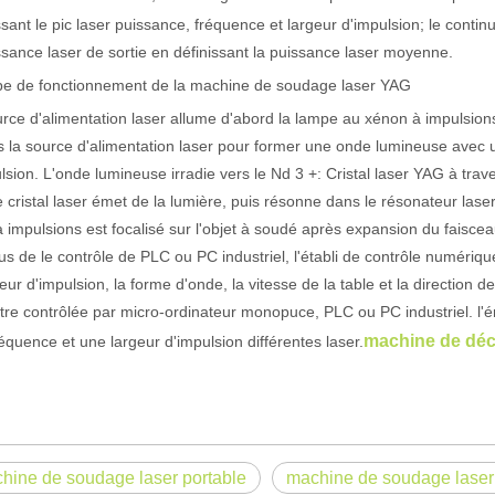
ssant le pic laser puissance, fréquence et largeur d'impulsion; le contin
gement utilisée. Il est connu pour sa précision, son efficacité et sa p
ssance laser de sortie en définissant la puissance laser moyenne.
ipe de fonctionnement de la machine de soudage laser YAG
rce d'alimentation laser allume d'abord la lampe au xénon à impulsion
s la source d'alimentation laser pour former une onde lumineuse avec u
lsion. L'onde lumineuse irradie vers le Nd 3 +: Cristal laser YAG à traver
 cristal laser émet de la lumière, puis résonne dans le résonateur las
à impulsions est focalisé sur l'objet à soudé après expansion du faiscea
s de le contrôle de PLC ou PC industriel, l'établi de contrôle numériq
geur d'impulsion, la forme d'onde, la vitesse de la table et la directio
tre contrôlée par micro-ordinateur monopuce, PLC ou PC industriel. l'én
e grâce à sa précision et son efficacité supérieures. Cette technologie
machine de déco
équence et une largeur d'impulsion différentes laser.
hine de soudage laser portable
machine de soudage laser à