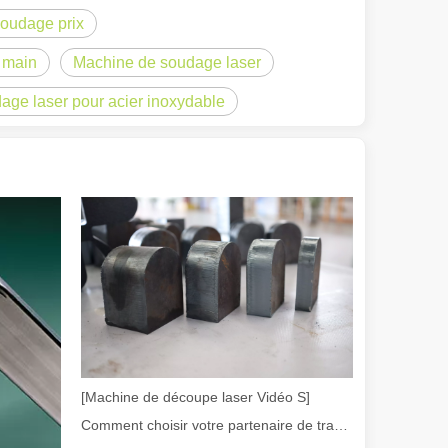
soudage prix
 main
Machine de soudage laser
se un faisceau laser focalisé de haute puissance pour découper un maté
ge laser pour acier inoxydable
. Cette méthode offre une solution de haute technologie pour un décapa
[Machine de découpe laser Vidéo S]
Comment choisir votre partenaire de travail : machine de découpe laser