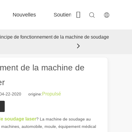
Nouvelles
Soutien
Contactez-nous
 Fe-Bs précisé 
 Production FC-BS nourrie de bobine 
 Échange polyvalent FE-EA 
 Couper en acier F-PL 
principe de fonctionnement de la machine de soudage
nement de la machine de
er
Propulsé
04-22-2020 origine:
e soudage laser
? La machine de soudage au
le, machines, automobile, moule, équipement médical