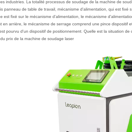
res industries. La totalité processus de soudage de la machine de soud
s panneau de table de travail, mécanisme d'alimentation, qui est fixé s
e est fixé sur le mécanisme d'alimentation, le mécanisme d'alimentat
actéristiques exceptionnelles des machines de marquage laser Le paysage
t en arrière, le mécanisme de serrage comprend une pince dispositif et
est pourvu d'un dispositif de positionnement. Quelle est la situation de
 du prix de la machine de soudage laser