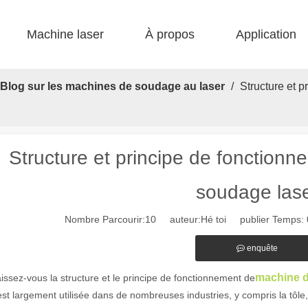
Machine laser
À propos
Application
 F-bs lit simple enfermé 
 F-gr grande taille 
 F-EA économique 
 Production FC-B Fed enroulée 
 F-MI Mini 
 FB BASIC 
Blog sur les machines de soudage au laser
/
Structure et 
Structure et principe de fonction
soudage las
Nombre Parcourir:
10
auteur:Hé toi publier Temps: 
enquête
machine d
ssez-vous la structure et le principe de fonctionnement de
est largement utilisée dans de nombreuses industries, y compris la tô