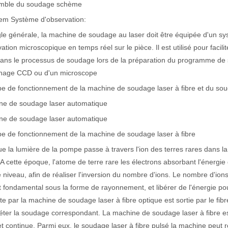
emble du soudage schème
tem Système d'observation:
le générale, la machine de soudage au laser doit être équipée d'un sy
ation microscopique en temps réel sur le pièce. Il est utilisé pour facili
dans le processus de soudage lors de la préparation du programme de
ichage CCD ou d'un microscope
pe de fonctionnement de la machine de soudage laser à fibre et du s
ne de soudage laser automatique
ne de soudage laser automatique
argement utilisée dans la fabrication du métal. Il peut couper une lar
pe de fonctionnement de la machine de soudage laser à fibre
e la lumière de la pompe passe à travers l'ion des terres rares dans la f
 A cette époque, l'atome de terre rare les électrons absorbant l'énergi
 niveau, afin de réaliser l'inversion du nombre d'ions. Le nombre d'ion
at fondamental sous la forme de rayonnement, et libérer de l'énergie p
te par la machine de soudage laser à fibre optique est sortie par le fibr
ter la soudage correspondant. La machine de soudage laser à fibre es
et continue. Parmi eux, le soudage laser à fibre pulsé la machine peut r