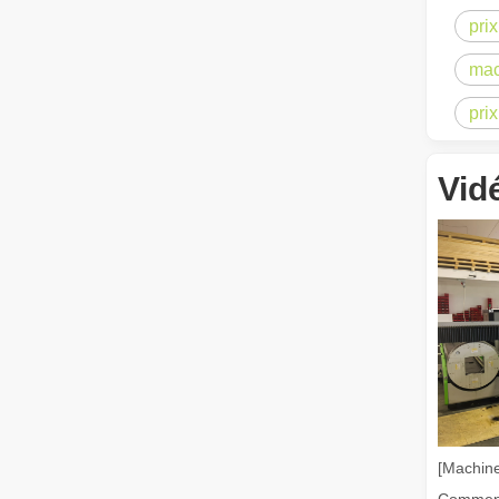
pri
mac
Qu’est-ce que la découpe laser ? La science de la tranche
Qu’est-ce que la découpe laser ? La science de la tranch
pri
Vid
Enlèvement de peinture au laser, vous devez choisir la meilleure façon d'enlever la peinture
Dans le domaine du traitement et de la restauration de s
[Machine