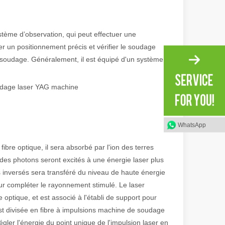
stème d’observation, qui peut effectuer une
ter un positionnement précis et vérifier le soudage
 soudage. Généralement, il est équipé d'un système
oudage laser YAG machine
ge gamme de matériaux avec une haute précision et peu de déchets. Dans
WhatsApp
ibre optique, il sera absorbé par l'ion des terres
e des photons seront excités à une énergie laser plus
s inversés sera transféré du niveau de haute énergie
our compléter le rayonnement stimulé. Le laser
e optique, et est associé à l'établi de support pour
t divisée en fibre à impulsions machine de soudage
égler l'énergie du point unique de l'impulsion laser en