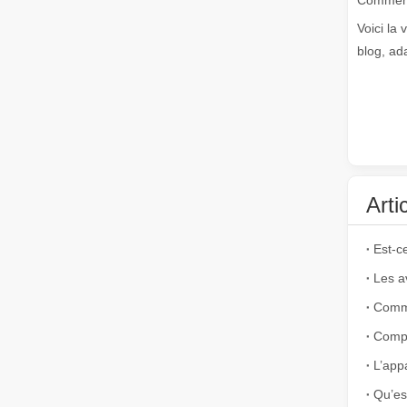
Voici la 
blog, ad
Combien coûte une découpeuse laser ? Comment choisir la meilleure ?
Les machines de découpe laser sont un outil essentiel da
Arti
Est-c
L’appareil de soudage laser est-il cher ? Comment en acheter un à moindre coût ?
Dans la fabrication et l’ingénierie modernes, la précisio