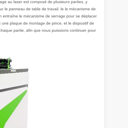
age au laser est composé de plusieurs parties, y
ur le panneau de table de travail. le le mécanisme de
ion entraîne le mécanisme de serrage pour se déplacer
 de fabrication et industriel moderne, les machines de marquage laser s
 une plaque de montage de pince, et le dispositif de
 chaque partie, afin que nous puissions continuer pour