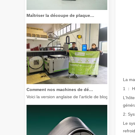
Maîtriser la découpe de plaques épaisses : comment les machines de découpe laser à fibre révolutionnent la fabrication
La ma
Comment nos machines de découpe laser renforcent la fabrication mexicaine
1 ： H
Voici la version anglaise de l'article de blog, adaptée à
L'hôte
généra
2: Sys
Le sys
refroi