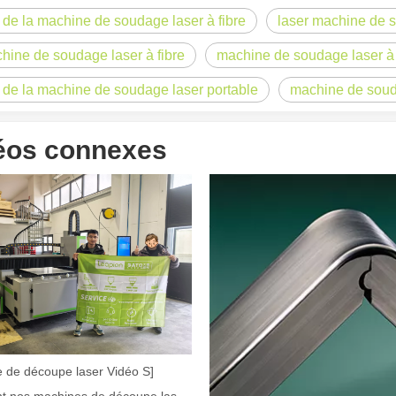
x de la machine de soudage laser à fibre
laser machine de 
hine de soudage laser à fibre
machine de soudage laser à
eÀ la base, la découpe laser est un processus de fabrication qui utili
x de la machine de soudage laser portable
machine de souda
éos connexes
urfaces, le décapage laser des peintures est une technologie de pointe
 de découpe laser Vidéo S]
Comment nos machines de découpe laser renforcent la fabrication mexicaine