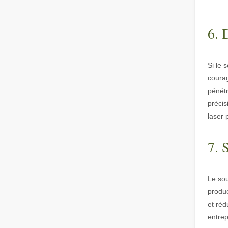
La découpe laser de tôles est une méthode de découpe largement utilisée.
La découpe laser de tôles est une méthode de découpe lar
6. 
Si le 
courag
pénétr
précis
laser 
Est-ce un bon choix ? Quelle est la force du soudage laser ?
7. 
Le soudage au laser a révolutionné la fabrication modern
Le so
produc
et réd
entrep