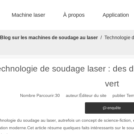
Machine laser
À propos
Application
 F-bs lit simple enfermé 
 F-gr grande taille 
 F-EA économique 
 Production FC-B Fed enroulée 
 F-MI Mini 
 FB BASIC 
Blog sur les machines de soudage au laser
/
Technologie d
chnologie de soudage laser : des d
vert
Nombre Parcourir:
30
auteur:Éditeur du site publier Te
enquête
hnologie du soudage au laser, autrefois un concept de science-fiction,
ation moderne.Cet article résume quelques faits intéressants sur le s