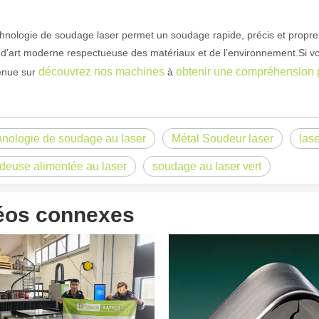
hnologie de soudage laser permet un soudage rapide, précis et propre
d’art moderne respectueuse des matériaux et de l’environnement.Si vo
découvrez nos machines
obtenir une compréhension 
enue sur
à
ns la fabrication moderne. Que vous soyez propriétaire d'une petite ent
hnologie de soudage au laser
Métal Soudeur laser
las
deuse alimentée au laser
soudage au laser vert
éos connexes
n et l’efficacité sont d’une importance primordiale. L'appareil de souda