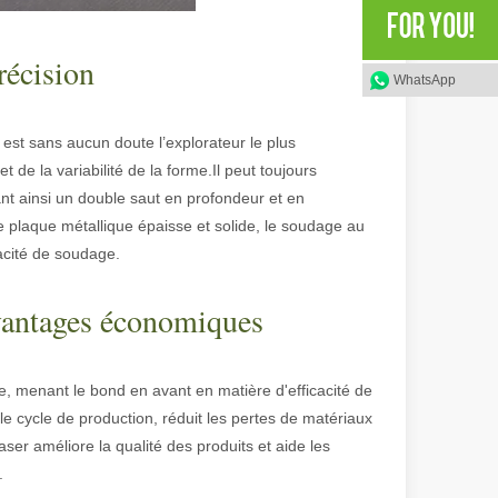
olyvalence. Cependant, certains pourraient dire que la découpe laser a 
récision
WhatsApp
 est sans aucun doute l’explorateur le plus
 de la variabilité de la forme.Il peut toujours
nt ainsi un double saut en profondeur et en
une plaque métallique épaisse et solide, le soudage au
pacité de soudage.
avantages économiques
 avancée offre des avantages significatifs par rapport aux méthodes de 
 menant le bond en avant en matière d'efficacité de
 le cycle de production, réduit les pertes de matériaux
ser améliore la qualité des produits et aide les
.