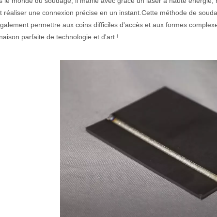
 le monde du soudage, il manie avec grâce un laser à haute énergie, ma
t réaliser une connexion précise en un instant.Cette méthode de soudage
galement permettre aux coins difficiles d'accès et aux formes complex
aison parfaite de technologie et d'art !
argement utilisée dans la fabrication du métal. Il peut couper une lar