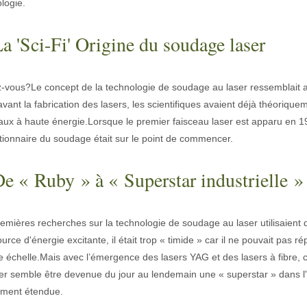
logie.
actéristiques exceptionnelles des machines de marquage laser Le paysage
La 'Sci-Fi' Origine du soudage laser
-vous?Le concept de la technologie de soudage au laser ressemblait au 
avant la fabrication des lasers, les scientifiques avaient déjà théorique
aux à haute énergie.Lorsque le premier faisceau laser est apparu en 19
tionnaire du soudage était sur le point de commencer.
De « Ruby » à « Superstar industrielle »
emières recherches sur la technologie de soudage au laser utilisaient d
urce d'énergie excitante, il était trop « timide » car il ne pouvait pas r
 échelle.Mais avec l’émergence des lasers YAG et des lasers à fibre, 
er semble être devenue du jour au lendemain une « superstar » dans l'i
ement étendue.