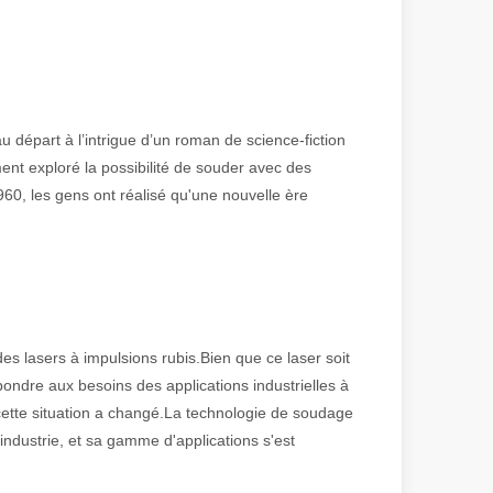
 de fabrication et industriel moderne, les machines de marquage laser s
départ à l’intrigue d’un roman de science-fiction
ment exploré la possibilité de souder avec des
60, les gens ont réalisé qu'une nouvelle ère
es lasers à impulsions rubis.Bien que ce laser soit
épondre aux besoins des applications industrielles à
cette situation a changé.La technologie de soudage
ndustrie, et sa gamme d'applications s'est