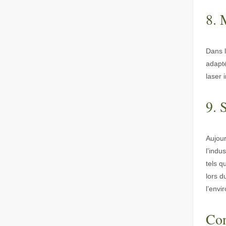
8. 
Qu’est-ce que la découpe laser ? La science de la tranche
Qu’est-ce que la découpe laser ? La science de la tranch
Dans l
adapté
laser 
9. 
Aujour
l’indu
Enlèvement de peinture au laser, vous devez choisir la meilleure façon d'enlever la peinture
tels q
Dans le domaine du traitement et de la restauration de s
lors d
l’envi
Con