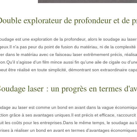
gement utilisée. Il est connu pour sa précision, son efficacité et sa p
Double explorateur de profondeur et de p
soudage est une exploration de la profondeur, alors le soudage au laser
eux.Il n'a pas peur du point de fusion du matériau, ni de la complexité et
er dans le matériau avec ce faisceau laser extrêmement précis, réalisa
ion.Qu'il s'agisse d'un film mince aussi fin qu'une aile de cigale ou d'
peut être réalisé en toute simplicité, démontrant son extraordinaire ca
Soudage laser : un progrès en termes d'
e grâce à sa précision et son efficacité supérieures. Cette technologie
udage au laser est comme un bond en avant dans la vague économique,
tion grâce à ses avantages uniques.Il est précis et efficace, raccourcit
uit les coûts pour les entreprises.Dans le même temps, le soudage au la
rises à réaliser un bond en avant en termes d'avantages économiques