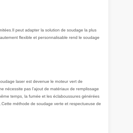
se un faisceau laser focalisé de haute puissance pour découper un maté
mitées.Il peut adapter la solution de soudage la plus
hautement flexible et personnalisable rend le soudage
soudage laser est devenue le moteur vert de
l ne nécessite pas l’ajout de matériaux de remplissage
le même temps, la fumée et les éclaboussures générées
. Cette méthode offre une solution de haute technologie pour un décapa
ment.Cette méthode de soudage verte et respectueuse de