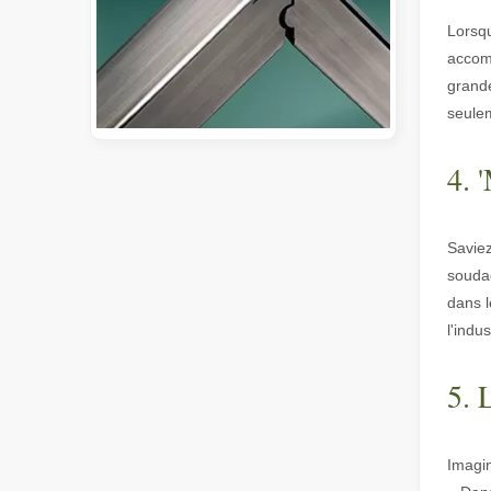
Lorsqu
accomp
grande
seulem
4. 
Guide 2026 : Comment les machines de découpe de tubes au laser à fibre révolutionnent la fabrication de tuyaux
Guide 2026 : Comment les machines de découpe de tubes au 
Saviez
souda
dans l
l'indu
5. 
Qu'est-ce que la découpe laser de tubes ?
Imagin
La découpe laser de tubes est une technologie clé dans u