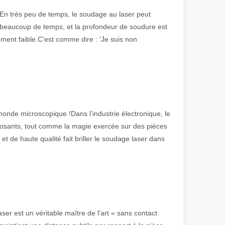
n !En très peu de temps, le soudage au laser peut
 beaucoup de temps, et la profondeur de soudure est
ement faible.C'est comme dire : 'Je suis non
olution rapide de la fabrication métallique, l'efficacité et la précisio
onde microscopique !Dans l’industrie électronique, le
osants, tout comme la magie exercée sur des pièces
de haute qualité fait briller le soudage laser dans
r est un véritable maître de l'art « sans contact
e variété de tubes métalliques avec une précision et une efficacité él