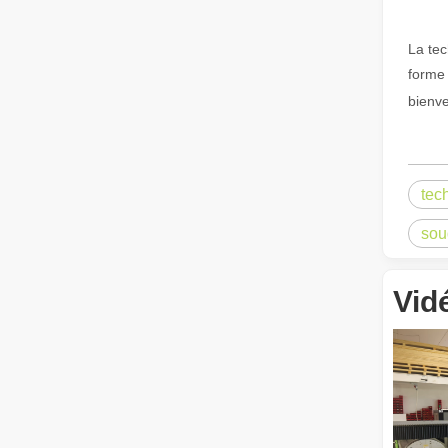
La tec
forme 
bienv
Combien coûte une découpeuse laser ? Comment choisir la meilleure ?
Les machines de découpe laser sont un outil essentiel da
tec
sou
Vid
L’appareil de soudage laser est-il cher ? Comment en acheter un à moindre coût ?
Dans la fabrication et l’ingénierie modernes, la précisio