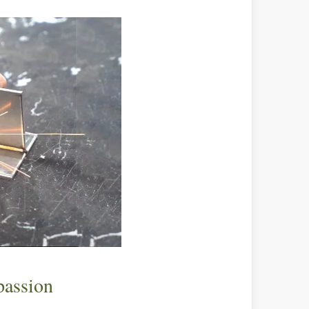
irant de l'original. Briller à travers le Pacifique : comment nos machi
passion