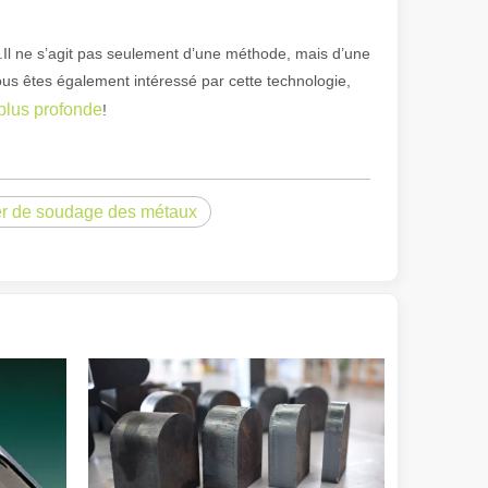
.Il ne s’agit pas seulement d’une méthode, mais d’une
us êtes également intéressé par cette technologie,
plus profonde
!
reprise, un amateur ou que vous fassiez partie d'une opération de fabri
er de soudage des métaux
ge au laser s'impose comme la pierre angulaire des processus d'assembla