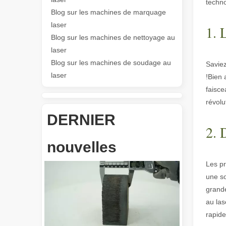
techno
Blog sur les machines de marquage
Les Application et les caractéristiques exceptionnelles des machines de marquage laser
laser
Les caractéristiques polyvalentes Application et les car
1. 
Blog sur les machines de nettoyage au
laser
Blog sur les machines de soudage au
Saviez
laser
!Bien 
faisce
révolu
DERNIER
Révolutionnez la découpe de tubes : comment les machines de découpe de tubes laser transforment la fabrication
2. 
nouvelles
Les pr
une so
grande
au las
rapid