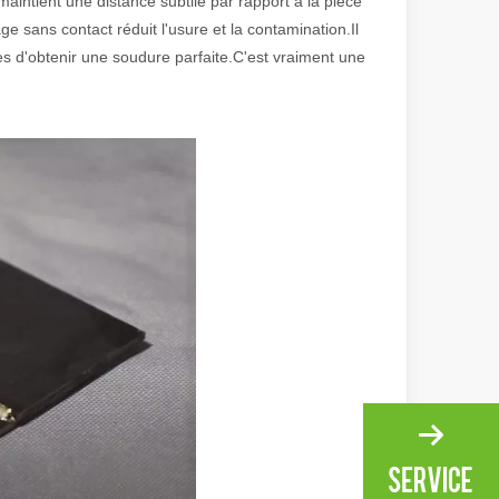
intient une distance subtile par rapport à la pièce
 sans contact réduit l'usure et la contamination.Il
es d'obtenir une soudure parfaite.C'est vraiment une
ge gamme de matériaux avec une haute précision et peu de déchets. Dans