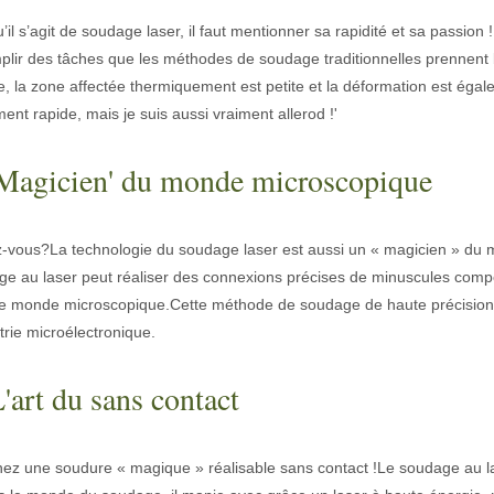
’il s’agit de soudage laser, il faut mentionner sa rapidité et sa passio
lir des tâches que les méthodes de soudage traditionnelles prennent
, la zone affectée thermiquement est petite et la déformation est égal
ent rapide, mais je suis aussi vraiment allerod !'
'Magicien' du monde microscopique
laser à fibre révolutionnent la fabrication de tuyauxDans le monde en év
-vous?La technologie du soudage laser est aussi un « magicien » du m
ge au laser peut réaliser des connexions précises de minuscules comp
e monde microscopique.Cette méthode de soudage de haute précision et 
strie microélectronique.
L'art du sans contact
ez une soudure « magique » réalisable sans contact !Le soudage au lase
ne industrie manufacturière en développement rapide. Il peut traiter un