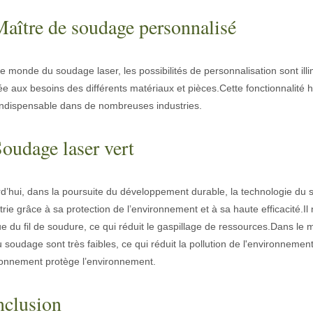
Maître de soudage personnalisé
eÀ la base, la découpe laser est un processus de fabrication qui utili
e monde du soudage laser, les possibilités de personnalisation sont illi
e aux besoins des différents matériaux et pièces.Cette fonctionnalité 
indispensable dans de nombreuses industries.
Soudage laser vert
d’hui, dans la poursuite du développement durable, la technologie du 
strie grâce à sa protection de l’environnement et à sa haute efficacité.I
ue du fil de soudure, ce qui réduit le gaspillage de ressources.Dans 
urfaces, le décapage laser des peintures est une technologie de pointe
u soudage sont très faibles, ce qui réduit la pollution de l'environne
ronnement protège l’environnement.
clusion