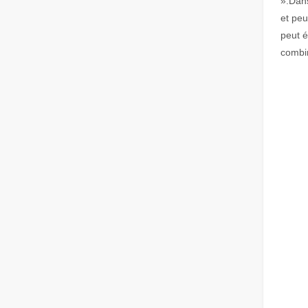
».Dans
et peu
peut é
combin
Comment choisir votre partenaire de travail : machine de découpe laser
La découpe laser du métal est une méthode de précision l