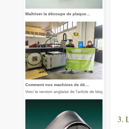
Maîtriser la découpe de plaques épaisses : comment les machines de découpe laser à fibre révolutionnent la fabrication
Comment nos machines de découpe laser renforcent la fabrication mexicaine
Voici la version anglaise de l'article de blog, adaptée à
3. 