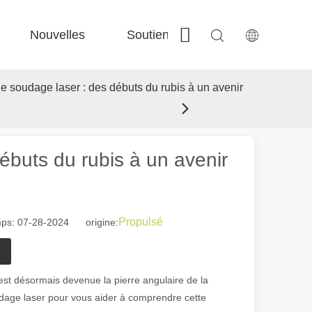
Nouvelles
Soutien
Contactez-nous
 Fe-Bs précisé 
 Production FC-BS nourrie de bobine 
 Échange polyvalent FE-EA 
 Couper en acier F-PL 
e soudage laser : des débuts du rubis à un avenir
ébuts du rubis à un avenir
Propulsé
mps: 07-28-2024 origine:
 est désormais devenue la pierre angulaire de la
oudage laser pour vous aider à comprendre cette